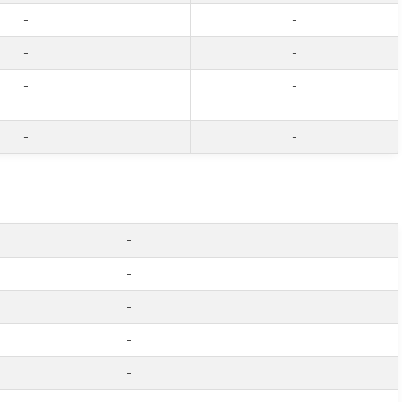
-
-
-
-
-
-
-
-
-
-
-
-
-