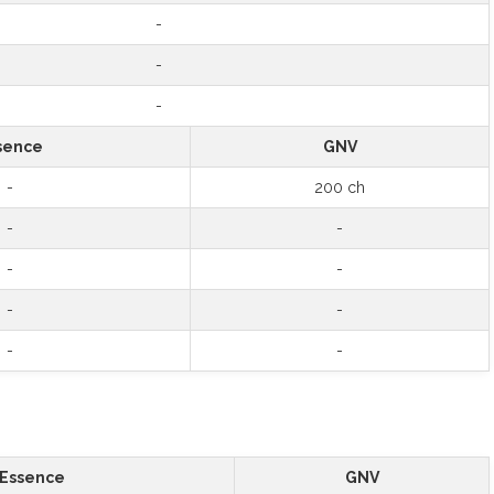
-
-
-
sence
GNV
-
200 ch
-
-
-
-
-
-
-
-
Essence
GNV