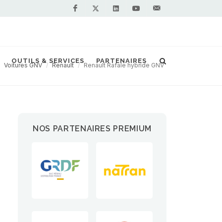
Facebook
Linkedin
Youtube
Contactez-
Twitter
nous !
OUTILS & SERVICES
PARTENAIRES
Voitures GNV
Renault
Renault Rafale hybride GNV
NOS PARTENAIRES PREMIUM