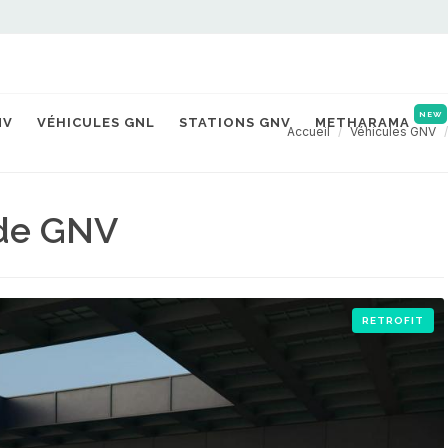
NEW
NV
VÉHICULES GNL
STATIONS GNV
METHARAMA
Accueil
Véhicules GNV
ide GNV
RETROFIT