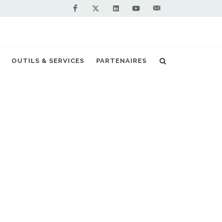
Facebook
Linkedin
Youtube
Contactez-
Twitter
nous !
d le projet équilibre s’invite sur France 3
OUTILS & SERVICES
PARTENAIRES
S PARTENAIRES PREMIUM