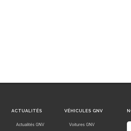
ACTUALITÉS
VÉHICULES GNV
N
Actualités GNV
Voitures GNV