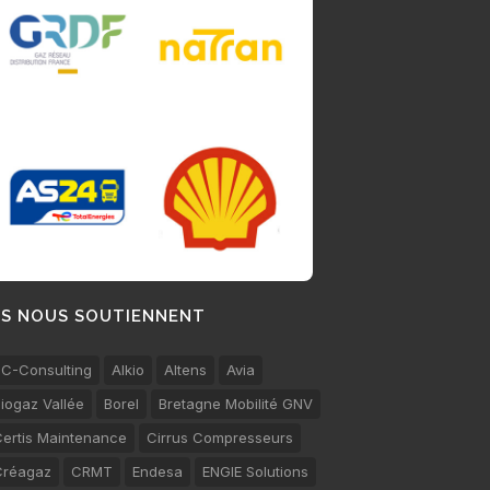
LS NOUS SOUTIENNENT
C-Consulting
Alkio
Altens
Avia
iogaz Vallée
Borel
Bretagne Mobilité GNV
ertis Maintenance
Cirrus Compresseurs
Créagaz
CRMT
Endesa
ENGIE Solutions