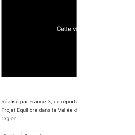
Réalisé par France 3, ce reportage revient sur l'expé
Projet Equilibre dans la Vallée de l'Arve et met en exer
région.