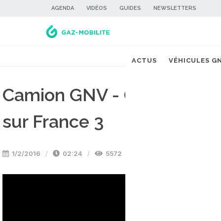
AGENDA
VIDÉOS
GUIDES
NEWSLETTERS
ACTUS
VÉHICULES G
Camion GNV - Quand le proj
sur France 3
1/2/2016
02:24
5572