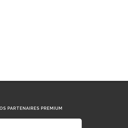
Interview : que pense ce «
Diesel Addict » des
camions au bioGNV ?
15/01/2026
Tous nos témoignages
OS PARTENAIRES PREMIUM