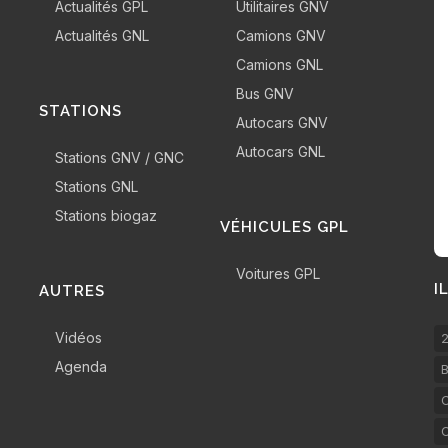
Actualités GPL
Utilitaires GNV
Actualités GNL
Camions GNV
Camions GNL
Bus GNV
STATIONS
Autocars GNV
Autocars GNL
Stations GNV / GNC
Stations GNL
Stations biogaz
VÉHICULES GPL
Voitures GPL
I
AUTRES
Vidéos
2
Agenda
B
C