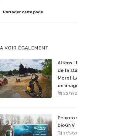
Partager cette page
A VOIR ÉGALEMENT
Altens : la construction
de la station bioGNV de
Moret-Loing-et-Orvanne
en images
22/3/2026
Peixoto s’engage pour le
bioGNV
17/3/2025