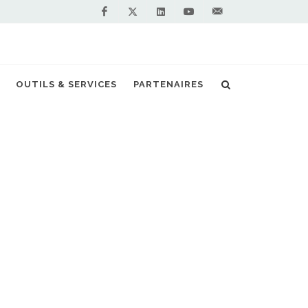
Facebook
Linkedin
Youtube
Contactez-
Twitter
nous !
ment d’une station GNL Cryostar à Béziers
OUTILS & SERVICES
PARTENAIRES
S PARTENAIRES PREMIUM