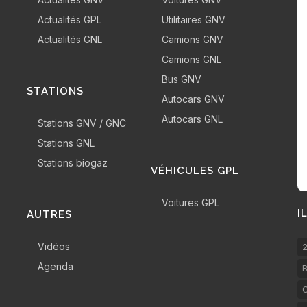
Actualités GPL
Utilitaires GNV
Actualités GNL
Camions GNV
Camions GNL
Bus GNV
STATIONS
Autocars GNV
Autocars GNL
Stations GNV / GNC
Stations GNL
Stations biogaz
VÉHICULES GPL
Voitures GPL
I
AUTRES
Vidéos
2
Agenda
B
C