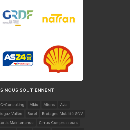
LS NOUS SOUTIENNENT
C-Consulting
Alkio
Altens
Avia
iogaz Vallée
Borel
Bretagne Mobilité GNV
ertis Maintenance
Cirrus Compresseurs