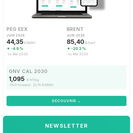
PEG EEX
BRENT
JUIN 2026
JUIN 2026
44,35
85,40
€/MWh
$/baril
▼ -4.9 %
▼ -20.3 %
vs Mai 2026
vs Mai 2026
GNV CAL 2030
1,095
€ HT/kg
PEG forward : 21,75 €/MWh
DÉCOUVRIR →
NEWSLETTER