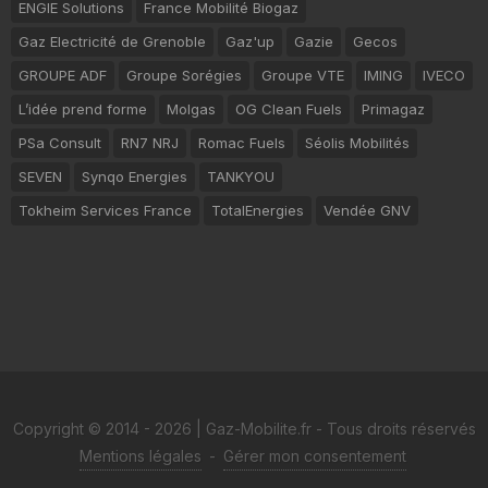
ENGIE Solutions
France Mobilité Biogaz
Gaz Electricité de Grenoble
Gaz'up
Gazie
Gecos
GROUPE ADF
Groupe Sorégies
Groupe VTE
IMING
IVECO
L’idée prend forme
Molgas
OG Clean Fuels
Primagaz
PSa Consult
RN7 NRJ
Romac Fuels
Séolis Mobilités
SEVEN
Synqo Energies
TANKYOU
Tokheim Services France
TotalEnergies
Vendée GNV
Copyright © 2014 - 2026 | Gaz-Mobilite.fr - Tous droits réservés
Mentions légales
-
Gérer mon consentement