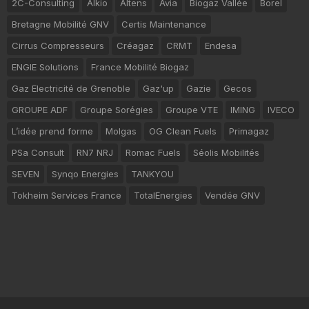
2C-Consulting
Alkio
Altens
Avia
Biogaz Vallée
Borel
Bretagne Mobilité GNV
Certis Maintenance
Cirrus Compresseurs
Créagaz
CRMT
Endesa
ENGIE Solutions
France Mobilité Biogaz
Gaz Electricité de Grenoble
Gaz'up
Gazie
Gecos
GROUPE ADF
Groupe Sorégies
Groupe VTE
IMING
IVECO
L’idée prend forme
Molgas
OG Clean Fuels
Primagaz
PSa Consult
RN7 NRJ
Romac Fuels
Séolis Mobilités
SEVEN
Synqo Energies
TANKYOU
Tokheim Services France
TotalEnergies
Vendée GNV