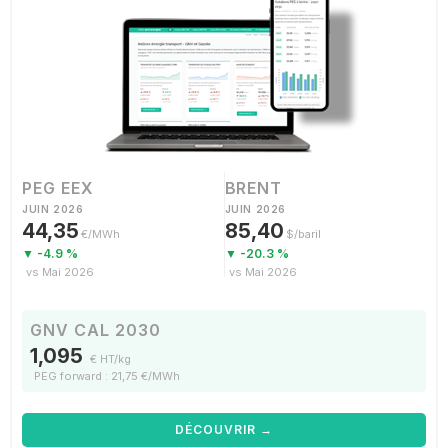
PEG EEX
BRENT
JUIN 2026
JUIN 2026
44,35
85,40
€/MWh
$/baril
▼ -4.9 %
▼ -20.3 %
vs Mai 2026
vs Mai 2026
GNV CAL 2030
1,095
€ HT/kg
PEG forward : 21,75 €/MWh
DÉCOUVRIR →