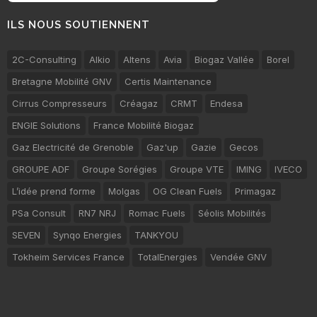
ILS NOUS SOUTIENNENT
2C-Consulting
Alkio
Altens
Avia
Biogaz Vallée
Borel
Bretagne Mobilité GNV
Certis Maintenance
Cirrus Compresseurs
Créagaz
CRMT
Endesa
ENGIE Solutions
France Mobilité Biogaz
Gaz Electricité de Grenoble
Gaz'up
Gazie
Gecos
GROUPE ADF
Groupe Sorégies
Groupe VTE
IMING
IVECO
L’idée prend forme
Molgas
OG Clean Fuels
Primagaz
PSa Consult
RN7 NRJ
Romac Fuels
Séolis Mobilités
SEVEN
Synqo Energies
TANKYOU
Tokheim Services France
TotalEnergies
Vendée GNV