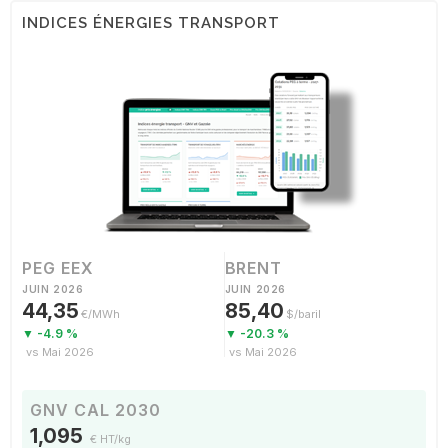
INDICES ÉNERGIES TRANSPORT
PEG EEX
BRENT
JUIN 2026
JUIN 2026
44,35
85,40
€/MWh
$/baril
▼ -4.9 %
▼ -20.3 %
vs Mai 2026
vs Mai 2026
GNV CAL 2030
1,095
€ HT/kg