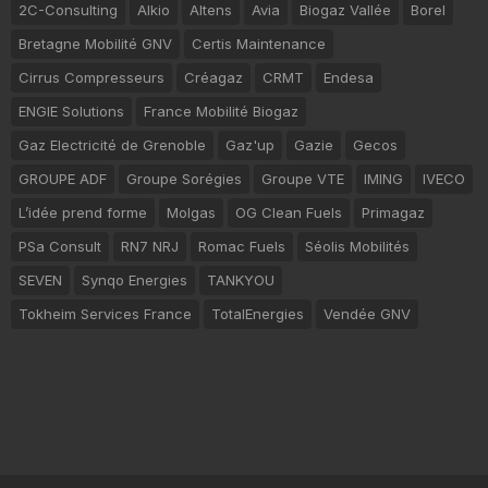
2C-Consulting
Alkio
Altens
Avia
Biogaz Vallée
Borel
Bretagne Mobilité GNV
Certis Maintenance
Cirrus Compresseurs
Créagaz
CRMT
Endesa
ENGIE Solutions
France Mobilité Biogaz
Gaz Electricité de Grenoble
Gaz'up
Gazie
Gecos
GROUPE ADF
Groupe Sorégies
Groupe VTE
IMING
IVECO
L’idée prend forme
Molgas
OG Clean Fuels
Primagaz
PSa Consult
RN7 NRJ
Romac Fuels
Séolis Mobilités
SEVEN
Synqo Energies
TANKYOU
Tokheim Services France
TotalEnergies
Vendée GNV