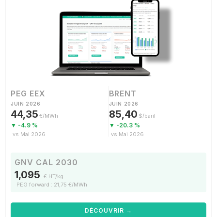
PEG EEX
BRENT
JUIN 2026
JUIN 2026
44,35
85,40
€/MWh
$/baril
▼ -4.9 %
▼ -20.3 %
vs Mai 2026
vs Mai 2026
GNV CAL 2030
1,095
€ HT/kg
PEG forward : 21,75 €/MWh
DÉCOUVRIR →