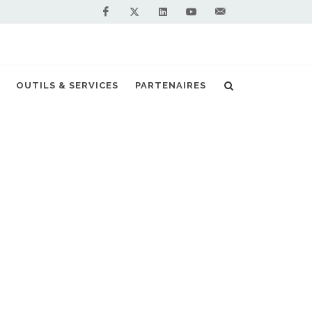
Facebook
Linkedin
Youtube
Contactez-
Twitter
nous !
 Tour d'horizon technologique avec l'ADEME
OUTILS & SERVICES
PARTENAIRES
S PARTENAIRES PREMIUM