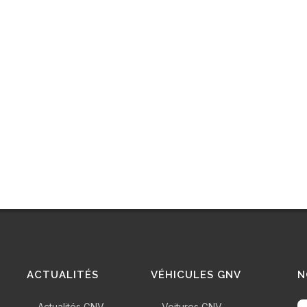
ACTUALITÉS
VÉHICULES GNV
N
Actualités GNV
Voitures GNV