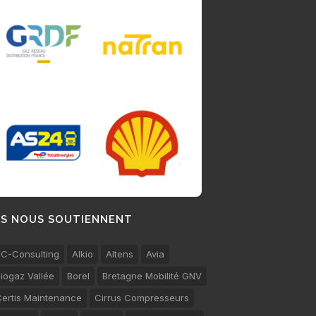
LS NOUS SOUTIENNENT
C-Consulting
Alkio
Altens
Avia
iogaz Vallée
Borel
Bretagne Mobilité GNV
ertis Maintenance
Cirrus Compresseurs