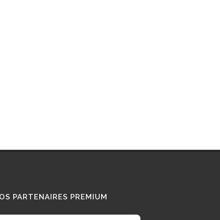
Interview : que pense ce «
Diesel Addict » des
camions au bioGNV ?
15/01/2026
Tous nos témoignages
OS PARTENAIRES PREMIUM