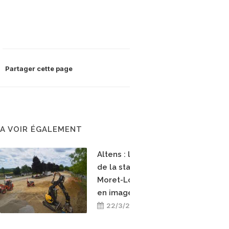
Partager cette page
A VOIR ÉGALEMENT
Altens : la construction
de la station bioGNV de
Moret-Loing-et-Orvanne
en images
22/3/2026