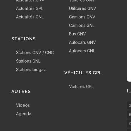
Actualités GPL
Utilitaires GNV
Actualités GNL
Camions GNV
Camions GNL
Bus GNV
STATIONS
Autocars GNV
Autocars GNL
Stations GNV / GNC
Stations GNL
Stations biogaz
VÉHICULES GPL
Voitures GPL
I
AUTRES
Vidéos
2
Agenda
B
C