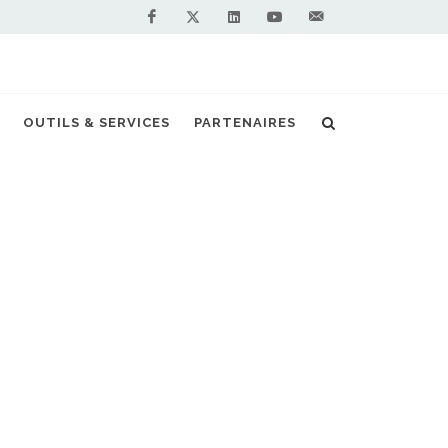
Facebook
Linkedin
Youtube
Contactez-
Twitter
nous !
 seule alternative au diesel, c'est le gaz ! »
OUTILS & SERVICES
PARTENAIRES
S PARTENAIRES PREMIUM