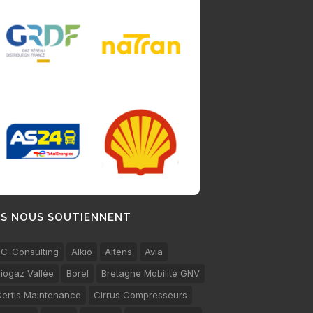
LS NOUS SOUTIENNENT
C-Consulting
Alkio
Altens
Avia
iogaz Vallée
Borel
Bretagne Mobilité GNV
ertis Maintenance
Cirrus Compresseurs