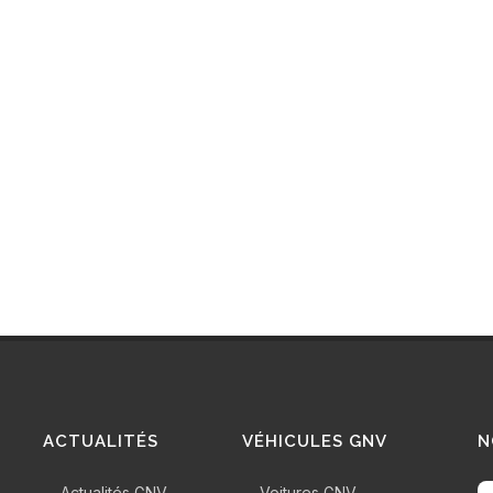
ACTUALITÉS
VÉHICULES GNV
N
Actualités GNV
Voitures GNV