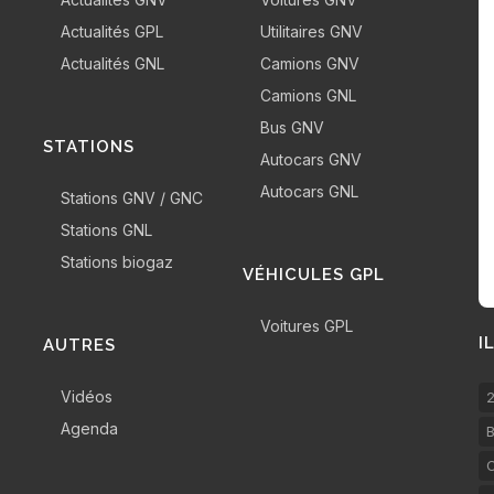
Actualités GPL
Utilitaires GNV
Actualités GNL
Camions GNV
Camions GNL
Bus GNV
STATIONS
Autocars GNV
Autocars GNL
Stations GNV / GNC
Stations GNL
Stations biogaz
VÉHICULES GPL
Voitures GPL
I
AUTRES
Vidéos
2
Agenda
B
C