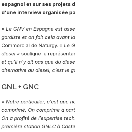
espagnol et sur ses projets dans le domaine du gaz 
d'une interview organisée par viàGrandParis à l'édit
«
Le GNV en Espagne est assez bien développé. Sur le
gardiste et on fait cela avant la France avec des modèl
Commercial de Naturgy. «
Le GNL permet d’avoir des a
diesel »
souligne le représentant de Naturgy
. « Beauco
et qu’il n’y ait pas que du diesel chez les transporteur
alternative au diesel, c’est le gaz !
» poursuit-il.
GNL + GNC
«
Notre particulier, c’est que nous n’avons signé que des
comprimé. On comprime à partir du liquide. Sur ce mar
On a profité de l’expertise technique en Espagne que 
première station GNLC à Castets, dans le sud-ouest, av