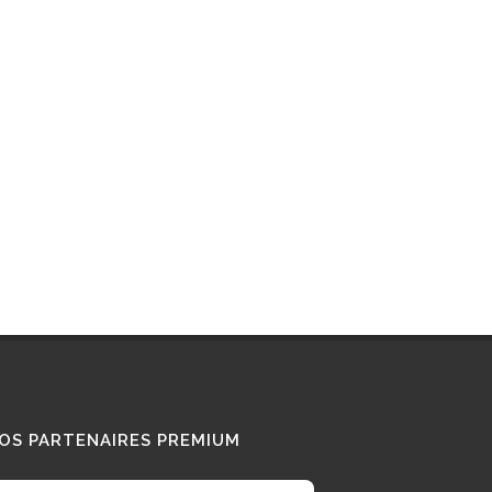
Interview : que pense ce «
Diesel Addict » des
camions au bioGNV ?
15/01/2026
Tous nos témoignages
OS PARTENAIRES PREMIUM