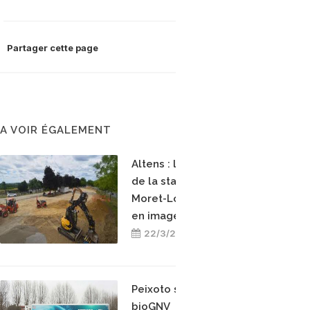
Partager cette page
A VOIR ÉGALEMENT
Altens : la construction
de la station bioGNV de
Moret-Loing-et-Orvanne
en images
22/3/2026
Peixoto s’engage pour le
bioGNV