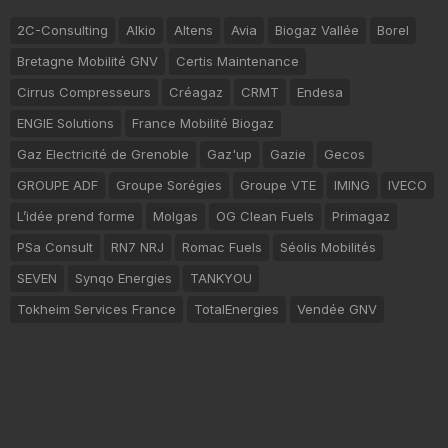
2C-Consulting
Alkio
Altens
Avia
Biogaz Vallée
Borel
Bretagne Mobilité GNV
Certis Maintenance
Cirrus Compresseurs
Créagaz
CRMT
Endesa
ENGIE Solutions
France Mobilité Biogaz
Gaz Electricité de Grenoble
Gaz'up
Gazie
Gecos
GROUPE ADF
Groupe Sorégies
Groupe VTE
IMING
IVECO
L’idée prend forme
Molgas
OG Clean Fuels
Primagaz
PSa Consult
RN7 NRJ
Romac Fuels
Séolis Mobilités
SEVEN
Synqo Energies
TANKYOU
Tokheim Services France
TotalEnergies
Vendée GNV