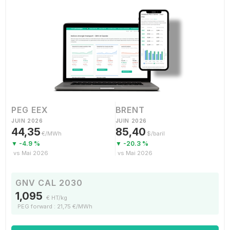
PEG EEX
BRENT
JUIN 2026
JUIN 2026
44,35
85,40
€/MWh
$/baril
▼ -4.9 %
▼ -20.3 %
vs Mai 2026
vs Mai 2026
GNV CAL 2030
1,095
€ HT/kg
PEG forward : 21,75 €/MWh