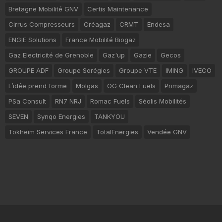
Bretagne Mobilité GNV
Certis Maintenance
Cirrus Compresseurs
Créagaz
CRMT
Endesa
ENGIE Solutions
France Mobilité Biogaz
Gaz Electricité de Grenoble
Gaz'up
Gazie
Gecos
GROUPE ADF
Groupe Sorégies
Groupe VTE
IMING
IVECO
L’idée prend forme
Molgas
OG Clean Fuels
Primagaz
PSa Consult
RN7 NRJ
Romac Fuels
Séolis Mobilités
SEVEN
Synqo Energies
TANKYOU
Tokheim Services France
TotalEnergies
Vendée GNV