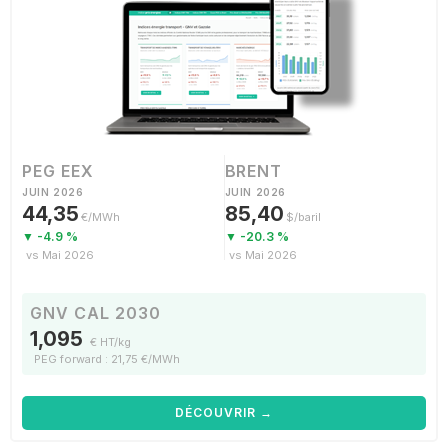
PEG EEX
BRENT
JUIN 2026
JUIN 2026
44,35
85,40
€/MWh
$/baril
▼ -4.9 %
▼ -20.3 %
vs Mai 2026
vs Mai 2026
GNV CAL 2030
1,095
€ HT/kg
PEG forward : 21,75 €/MWh
DÉCOUVRIR →