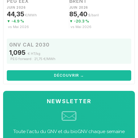
PEG EEX
BRENT
JUIN 2026
JUIN 2026
44,35
85,40
€/MWh
$/baril
▼ -4.9 %
▼ -20.3 %
vs Mai 2026
vs Mai 2026
GNV CAL 2030
1,095
€ HT/kg
PEG forward : 21,75 €/MWh
DÉCOUVRIR →
NEWSLETTER
Toute l'actu du GNV et du bioGNV chaque semaine