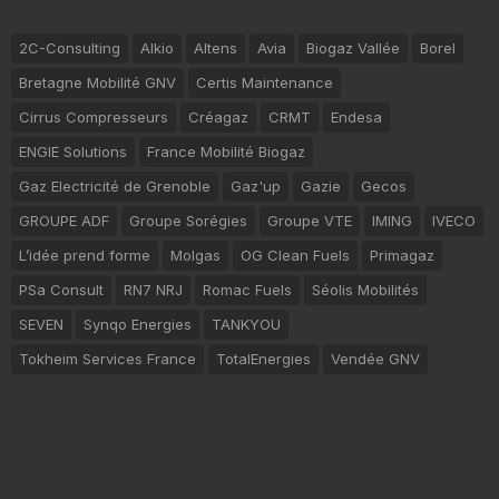
2C-Consulting
Alkio
Altens
Avia
Biogaz Vallée
Borel
Bretagne Mobilité GNV
Certis Maintenance
Cirrus Compresseurs
Créagaz
CRMT
Endesa
ENGIE Solutions
France Mobilité Biogaz
Gaz Electricité de Grenoble
Gaz'up
Gazie
Gecos
GROUPE ADF
Groupe Sorégies
Groupe VTE
IMING
IVECO
L’idée prend forme
Molgas
OG Clean Fuels
Primagaz
PSa Consult
RN7 NRJ
Romac Fuels
Séolis Mobilités
SEVEN
Synqo Energies
TANKYOU
Tokheim Services France
TotalEnergies
Vendée GNV