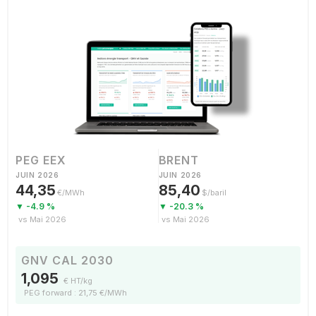
PEG EEX
BRENT
JUIN 2026
JUIN 2026
44,35
85,40
€/MWh
$/baril
▼ -4.9 %
▼ -20.3 %
vs Mai 2026
vs Mai 2026
GNV CAL 2030
1,095
€ HT/kg
PEG forward : 21,75 €/MWh