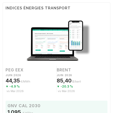
INDICES ÉNERGIES TRANSPORT
PEG EEX
BRENT
JUIN 2026
JUIN 2026
44,35
85,40
€/MWh
$/baril
▼ -4.9 %
▼ -20.3 %
vs Mai 2026
vs Mai 2026
GNV CAL 2030
1,095
€ HT/kg