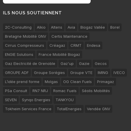
ILS NOUS SOUTIENNENT
2C-Consulting
Alkio
Altens
Avia
Biogaz Vallée
Borel
Bretagne Mobilité GNV
Certis Maintenance
Cirrus Compresseurs
Créagaz
CRMT
Endesa
ENGIE Solutions
France Mobilité Biogaz
Gaz Electricité de Grenoble
Gaz'up
Gazie
Gecos
GROUPE ADF
Groupe Sorégies
Groupe VTE
IMING
IVECO
L’idée prend forme
Molgas
OG Clean Fuels
Primagaz
PSa Consult
RN7 NRJ
Romac Fuels
Séolis Mobilités
SEVEN
Synqo Energies
TANKYOU
Tokheim Services France
TotalEnergies
Vendée GNV