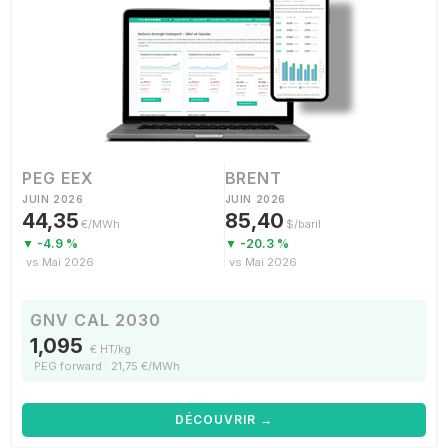
PEG EEX
BRENT
JUIN 2026
JUIN 2026
44,35
85,40
€/MWh
$/baril
▼ -4.9 %
▼ -20.3 %
vs Mai 2026
vs Mai 2026
GNV CAL 2030
1,095
€ HT/kg
PEG forward : 21,75 €/MWh
DÉCOUVRIR →