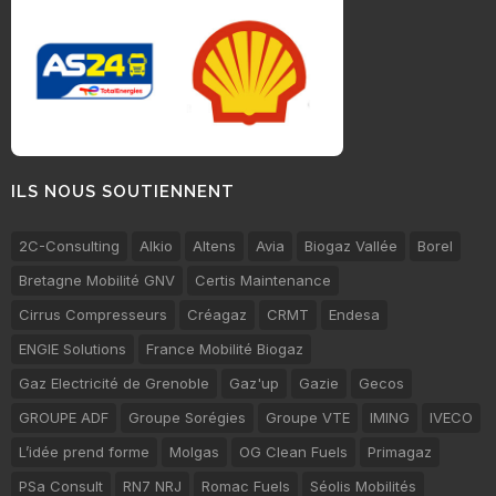
ILS NOUS SOUTIENNENT
2C-Consulting
Alkio
Altens
Avia
Biogaz Vallée
Borel
Bretagne Mobilité GNV
Certis Maintenance
Cirrus Compresseurs
Créagaz
CRMT
Endesa
ENGIE Solutions
France Mobilité Biogaz
Gaz Electricité de Grenoble
Gaz'up
Gazie
Gecos
GROUPE ADF
Groupe Sorégies
Groupe VTE
IMING
IVECO
L’idée prend forme
Molgas
OG Clean Fuels
Primagaz
PSa Consult
RN7 NRJ
Romac Fuels
Séolis Mobilités