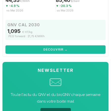
44,35
85,40
€/MWh
$/baril
▼ -4.9 %
▼ -20.3 %
vs Mai 2026
vs Mai 2026
GNV CAL 2030
1,095
€ HT/kg
PEG forward : 21,75 €/MWh
DÉCOUVRIR →
NEWSLETTER
Toute l'actu du GNV et du bioGNV chaque semaine
dans votre boite mail