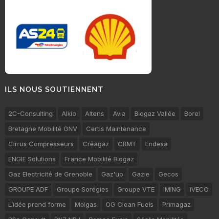
ILS NOUS SOUTIENNENT
2C-Consulting
Alkio
Altens
Avia
Biogaz Vallée
Borel
Bretagne Mobilité GNV
Certis Maintenance
Cirrus Compresseurs
Créagaz
CRMT
Endesa
ENGIE Solutions
France Mobilité Biogaz
Gaz Electricité de Grenoble
Gaz'up
Gazie
Gecos
GROUPE ADF
Groupe Sorégies
Groupe VTE
IMING
IVECO
L’idée prend forme
Molgas
OG Clean Fuels
Primagaz