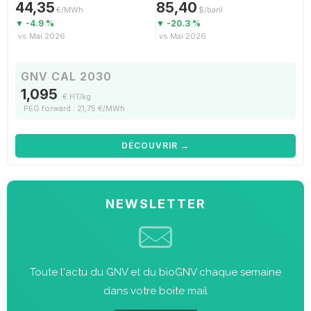
44,35
85,40
€/MWh
$/baril
▼ -4.9 %
▼ -20.3 %
vs Mai 2026
vs Mai 2026
GNV CAL 2030
1,095
€ HT/kg
PEG forward : 21,75 €/MWh
DÉCOUVRIR →
NEWSLETTER
Toute l'actu du GNV et du bioGNV chaque semaine
dans votre boite mail