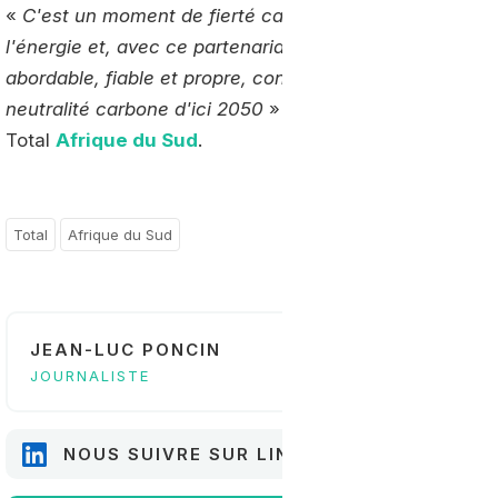
«
C'est un moment de fierté car c'est une première . To
l'énergie et, avec ce partenariat, nous faisons un pas d
abordable, fiable et propre, conformément à notre Ambit
neutralité carbone d'ici 2050
» souligne Mariam Kane-G
Total
Afrique du Sud
.
Total
Afrique du Sud
JEAN-LUC PONCIN
JOURNALISTE
NOUS SUIVRE SUR LINKEDIN