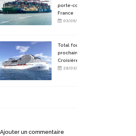
porte-conteneurs en
France
03/05/2021
Total fournira en GNL les
prochains navires de MSC
Croisières
28/03/2021
Ajouter un commentaire