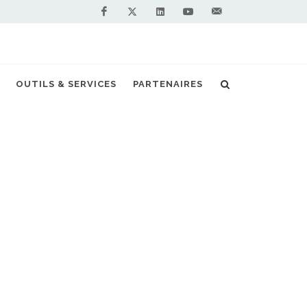
Facebook
Linkedin
Youtube
Contactez-
Twitter
nous !
 : du GNL dans les stations-services Total
OUTILS & SERVICES
PARTENAIRES
S PARTENAIRES PREMIUM