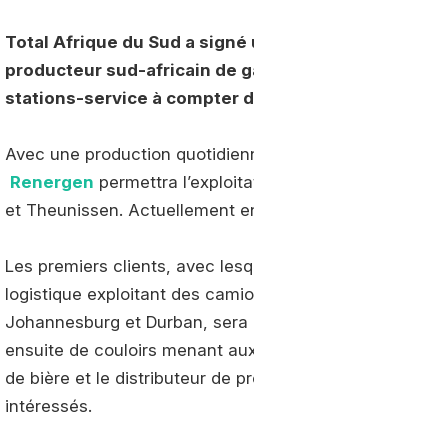
Total Afrique du Sud a signé un accord de distribu
producteur sud-africain de gaz naturel et d'hélium,
stations-service à compter de fin 2021.
Avec une production quotidienne prévue de 645,3 ton
Renergen
permettra l’exploitation des champs gaziers
et Theunissen. Actuellement en construction, elle entre
Les premiers clients, avec lesquels une contractualisat
logistique exploitant des camions gros porteurs sur les 
Johannesburg et Durban, sera la première à voir les st
ensuite de couloirs menant aux autres grandes villes.
de bière et le distributeur de produits pétroliers, Blac
intéressés.