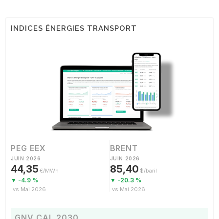
INDICES ÉNERGIES TRANSPORT
PEG EEX
BRENT
JUIN 2026
JUIN 2026
44,35
85,40
€/MWh
$/baril
▼ -4.9 %
▼ -20.3 %
vs Mai 2026
vs Mai 2026
GNV CAL 2030