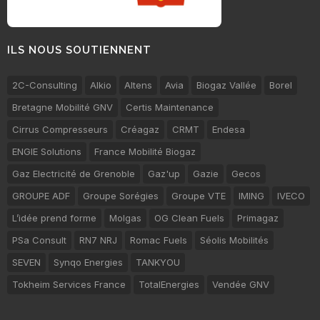
ILS NOUS SOUTIENNENT
2C-Consulting
Alkio
Altens
Avia
Biogaz Vallée
Borel
Bretagne Mobilité GNV
Certis Maintenance
Cirrus Compresseurs
Créagaz
CRMT
Endesa
ENGIE Solutions
France Mobilité Biogaz
Gaz Electricité de Grenoble
Gaz'up
Gazie
Gecos
GROUPE ADF
Groupe Sorégies
Groupe VTE
IMING
IVECO
L’idée prend forme
Molgas
OG Clean Fuels
Primagaz
PSa Consult
RN7 NRJ
Romac Fuels
Séolis Mobilités
SEVEN
Synqo Energies
TANKYOU
Tokheim Services France
TotalEnergies
Vendée GNV