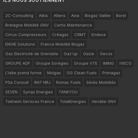
ILS NOUS SOUTIENNENT
2C-Consulting
Alkio
Altens
Avia
Biogaz Vallée
Borel
Bretagne Mobilité GNV
Certis Maintenance
Cirrus Compresseurs
Créagaz
CRMT
Endesa
ENGIE Solutions
France Mobilité Biogaz
Gaz Electricité de Grenoble
Gaz'up
Gazie
Gecos
GROUPE ADF
Groupe Sorégies
Groupe VTE
IMING
IVECO
L’idée prend forme
Molgas
OG Clean Fuels
Primagaz
PSa Consult
RN7 NRJ
Romac Fuels
Séolis Mobilités
SEVEN
Synqo Energies
TANKYOU
Tokheim Services France
TotalEnergies
Vendée GNV