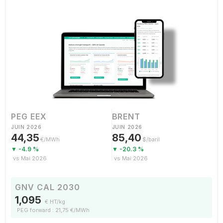
PEG EEX
BRENT
JUIN 2026
JUIN 2026
44,35
85,40
€/MWh
$/baril
▼ -4.9 %
▼ -20.3 %
vs Mai 2026
vs Mai 2026
GNV CAL 2030
1,095
€ HT/kg
PEG forward : 21,75 €/MWh