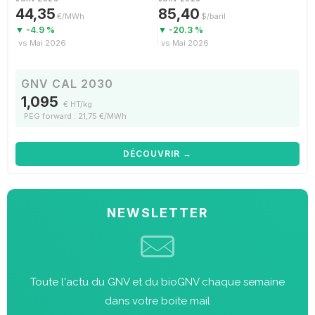
44,35
85,40
€/MWh
$/baril
▼ -4.9 %
▼ -20.3 %
vs Mai 2026
vs Mai 2026
GNV CAL 2030
1,095
€ HT/kg
PEG forward : 21,75 €/MWh
DÉCOUVRIR →
NEWSLETTER
Toute l'actu du GNV et du bioGNV chaque semaine
dans votre boite mail