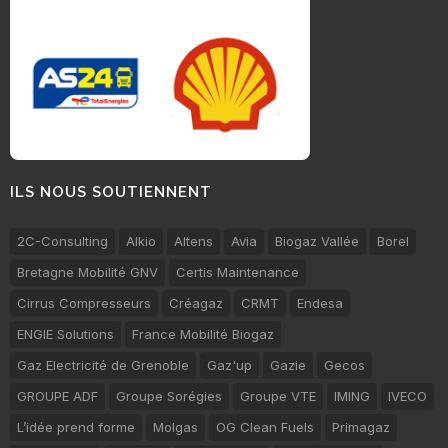
ILS NOUS SOUTIENNENT
2C-Consulting
Alkio
Altens
Avia
Biogaz Vallée
Borel
Bretagne Mobilité GNV
Certis Maintenance
Cirrus Compresseurs
Créagaz
CRMT
Endesa
ENGIE Solutions
France Mobilité Biogaz
Gaz Electricité de Grenoble
Gaz'up
Gazie
Gecos
GROUPE ADF
Groupe Sorégies
Groupe VTE
IMING
IVECO
L’idée prend forme
Molgas
OG Clean Fuels
Primagaz