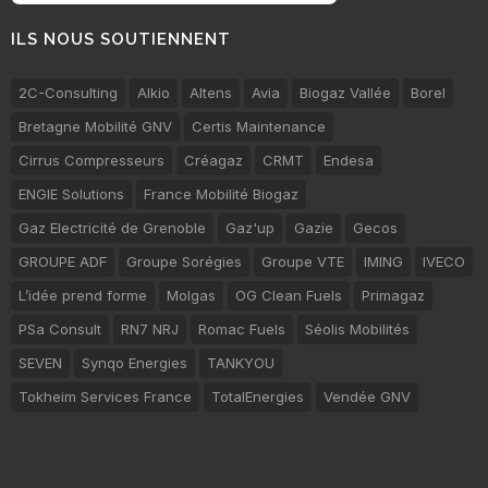
ILS NOUS SOUTIENNENT
2C-Consulting
Alkio
Altens
Avia
Biogaz Vallée
Borel
Bretagne Mobilité GNV
Certis Maintenance
Cirrus Compresseurs
Créagaz
CRMT
Endesa
ENGIE Solutions
France Mobilité Biogaz
Gaz Electricité de Grenoble
Gaz'up
Gazie
Gecos
GROUPE ADF
Groupe Sorégies
Groupe VTE
IMING
IVECO
L’idée prend forme
Molgas
OG Clean Fuels
Primagaz
PSa Consult
RN7 NRJ
Romac Fuels
Séolis Mobilités
SEVEN
Synqo Energies
TANKYOU
Tokheim Services France
TotalEnergies
Vendée GNV