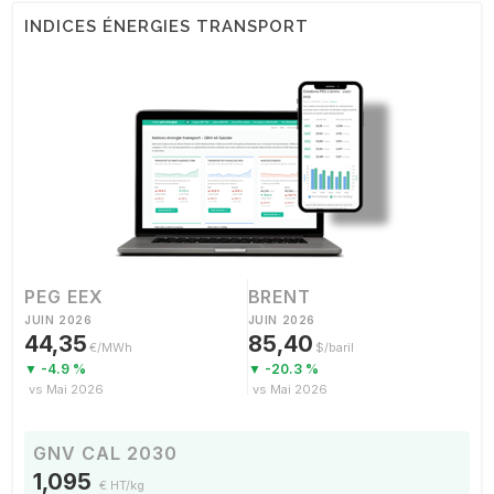
INDICES ÉNERGIES TRANSPORT
PEG EEX
BRENT
JUIN 2026
JUIN 2026
44,35
85,40
€/MWh
$/baril
▼ -4.9 %
▼ -20.3 %
vs Mai 2026
vs Mai 2026
GNV CAL 2030
1,095
€ HT/kg