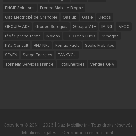
ENGIE Solutions
France Mobilité Biogaz
Gaz Electricité de Grenoble
Gaz'up
Gazie
Gecos
GROUPE ADF
Groupe Sorégies
Groupe VTE
IMING
IVECO
L’idée prend forme
Molgas
OG Clean Fuels
Primagaz
PSa Consult
RN7 NRJ
Romac Fuels
Séolis Mobilités
SEVEN
Synqo Energies
TANKYOU
Tokheim Services France
TotalEnergies
Vendée GNV
Copyright © 2014 - 2026 | Gaz-Mobilite.fr - Tous droits réservés
Mentions légales
-
Gérer mon consentement