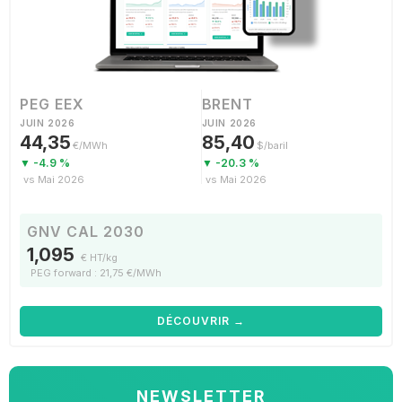
PEG EEX
BRENT
JUIN 2026
JUIN 2026
44,35
85,40
€/MWh
$/baril
▼ -4.9 %
▼ -20.3 %
vs Mai 2026
vs Mai 2026
GNV CAL 2030
1,095
€ HT/kg
PEG forward : 21,75 €/MWh
DÉCOUVRIR →
NEWSLETTER