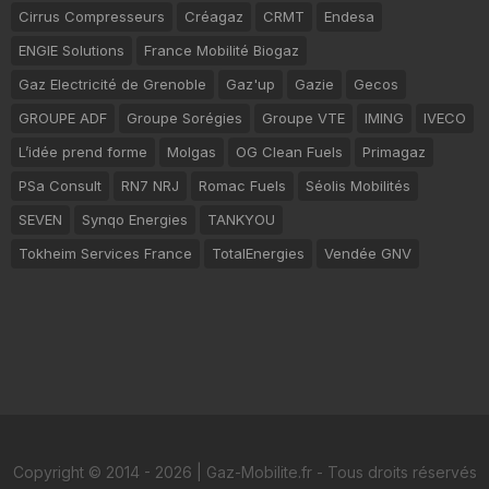
Cirrus Compresseurs
Créagaz
CRMT
Endesa
ENGIE Solutions
France Mobilité Biogaz
Gaz Electricité de Grenoble
Gaz'up
Gazie
Gecos
GROUPE ADF
Groupe Sorégies
Groupe VTE
IMING
IVECO
L’idée prend forme
Molgas
OG Clean Fuels
Primagaz
PSa Consult
RN7 NRJ
Romac Fuels
Séolis Mobilités
SEVEN
Synqo Energies
TANKYOU
Tokheim Services France
TotalEnergies
Vendée GNV
Copyright © 2014 - 2026 | Gaz-Mobilite.fr - Tous droits réservés