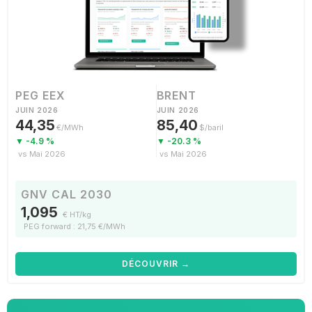
PEG EEX
BRENT
JUIN 2026
JUIN 2026
44,35
85,40
€/MWh
$/baril
▼ -4.9 %
▼ -20.3 %
vs Mai 2026
vs Mai 2026
GNV CAL 2030
1,095
€ HT/kg
PEG forward : 21,75 €/MWh
DÉCOUVRIR →