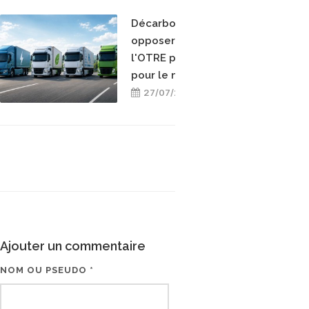
Décarboner sans
opposer les énergies :
l'OTRE prend position
pour le mix-énergétique
27/07/2026
Ajouter un commentaire
NOM OU PSEUDO *
EMAIL * (NE SERA PAS V