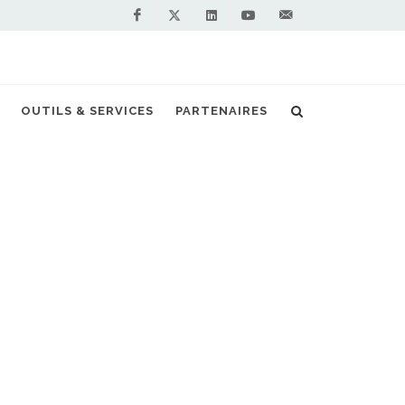
Facebook
Linkedin
Youtube
Contactez-
Twitter
nous !
ers chèques aux transporteurs le 3 octobre
OUTILS & SERVICES
PARTENAIRES
S PARTENAIRES PREMIUM