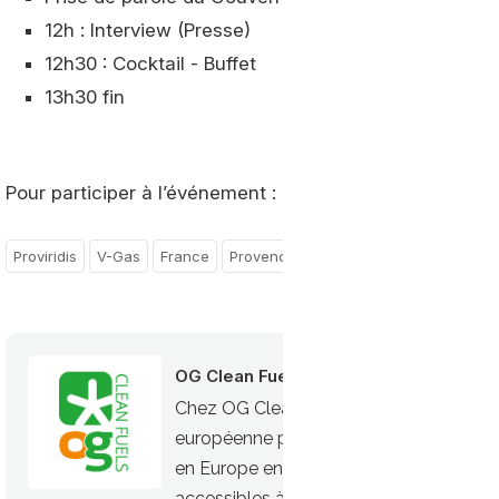
12h : Interview (Presse)
12h30 : Cocktail - Buffet
13h30 fin
Pour participer à l’événement :
philippe.pardigon@v-g
Proviridis
V-Gas
France
Provence-Alpes-Côte d'Azur
OG Clean Fuels
Chez OG Clean Fuels, nous nous engage
européenne plus propre. Notre mission es
en Europe en proposant des carburants 
accessibles à tous, tout en ayant un im