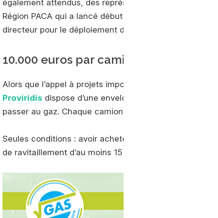
également attendus, des représentants de la Métropole 
Région PACA qui a lancé début septembre une consultat
directeur pour le déploiement des infrastructures GNV.
10.000 euros par camion
Alors que l’appel à projets impose un minimum de 5 sta
Proviridis
dispose d’une enveloppe d’un million d’euros
passer au gaz. Chaque camion acheté est éligible à un
Seules conditions : avoir acheté le véhicule après le 
de ravitaillement d’au moins 15 tonnes par an sur les s