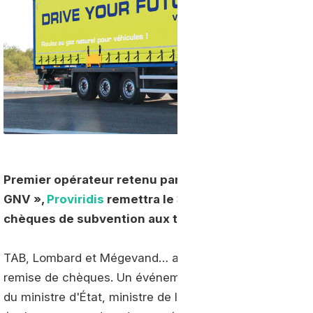
Premier opérateur retenu par l’appel à projets natio
GNV »,
Proviridis
remettra le 3 octobre prochain à s
chèques de subvention aux transporteurs partenai
TAB, Lombard et Mégevand… au total, trois transporte
remise de chèques. Un événement organisé en présen
du ministre d'État, ministre de la Transition écologique