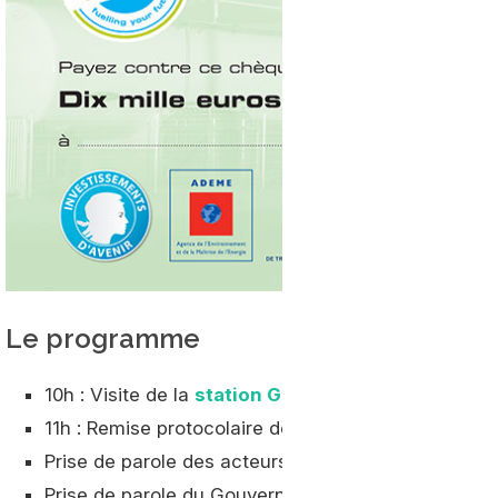
Le programme
10h : Visite de la
station GNV
"VGAS"
11h : Remise protocolaire des premiers chèques au
Prise de parole des acteurs : CGI, ADEME, TLF et 
Prise de parole du Gouvernement, de la Région et 