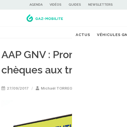
AGENDA
VIDÉOS
GUIDES
NEWSLETTERS
ACTUS
VÉHICULES G
AAP GNV : Prorividis remet
chèques aux transporteurs
27/09/2017
Michaël TORREGROSSA
Camion & utilit