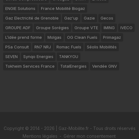
ENGIE Solutions
France Mobilité Biogaz
Gaz Electricité de Grenoble
Gaz'up
Gazie
Gecos
GROUPE ADF
Groupe Sorégies
Groupe VTE
IMING
IVECO
L’idée prend forme
Molgas
OG Clean Fuels
Primagaz
PSa Consult
RN7 NRJ
Romac Fuels
Séolis Mobilités
SEVEN
Synqo Energies
TANKYOU
Tokheim Services France
TotalEnergies
Vendée GNV
Copyright © 2014 - 2026 | Gaz-Mobilite.fr - Tous droits réservés
Mentions légales
-
Gérer mon consentement