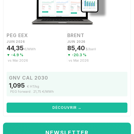
PEG EEX
BRENT
JUIN 2026
JUIN 2026
44,35
85,40
€/MWh
$/baril
▼ -4.9 %
▼ -20.3 %
vs Mai 2026
vs Mai 2026
GNV CAL 2030
1,095
€ HT/kg
PEG forward : 21,75 €/MWh
DÉCOUVRIR →
NEWSLETTER