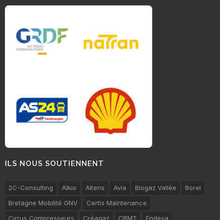
ILS NOUS SOUTIENNENT
2C-Consulting
Alkio
Altens
Avia
Biogaz Vallée
Borel
Bretagne Mobilité GNV
Certis Maintenance
Cirrus Compresseurs
Créagaz
CRMT
Endesa