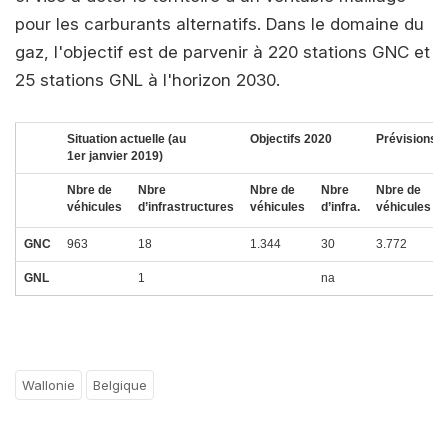
pour les carburants alternatifs. Dans le domaine du
gaz, l'objectif est de parvenir à 220 stations GNC et
25 stations GNL à l'horizon 2030.
Situation actuelle
(au
Objectifs 2020
Prévisions 
1er janvier 2019)
Nbre de
Nbre
Nbre de
Nbre
Nbre de
véhicules
d’infrastructures
véhicules
d’infra.
véhicules
GNC
963
18
1.344
30
3.772
GNL
1
na
Wallonie
Belgique