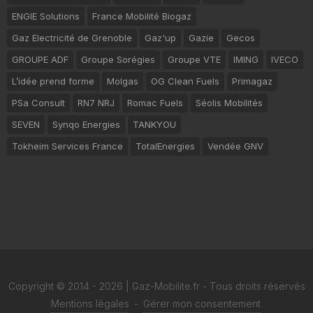
ENGIE Solutions
France Mobilité Biogaz
Gaz Electricité de Grenoble
Gaz'up
Gazie
Gecos
GROUPE ADF
Groupe Sorégies
Groupe VTE
IMING
IVECO
L’idée prend forme
Molgas
OG Clean Fuels
Primagaz
PSa Consult
RN7 NRJ
Romac Fuels
Séolis Mobilités
SEVEN
Synqo Energies
TANKYOU
Tokheim Services France
TotalEnergies
Vendée GNV
Copyright © 2014 - 2026 | Gaz-Mobilite.fr - Tous droits réservés
Mentions légales
-
Gérer mon consentement