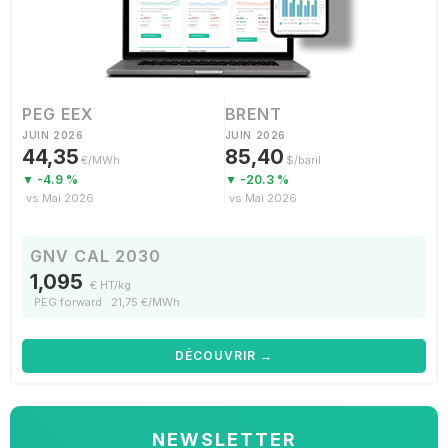
PEG EEX
BRENT
JUIN 2026
JUIN 2026
44,35
85,40
€/MWh
$/baril
▼ -4.9 %
▼ -20.3 %
vs Mai 2026
vs Mai 2026
GNV CAL 2030
1,095
€ HT/kg
PEG forward : 21,75 €/MWh
DÉCOUVRIR →
NEWSLETTER