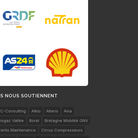
LS NOUS SOUTIENNENT
C-Consulting
Alkio
Altens
Avia
iogaz Vallée
Borel
Bretagne Mobilité GNV
ertis Maintenance
Cirrus Compresseurs