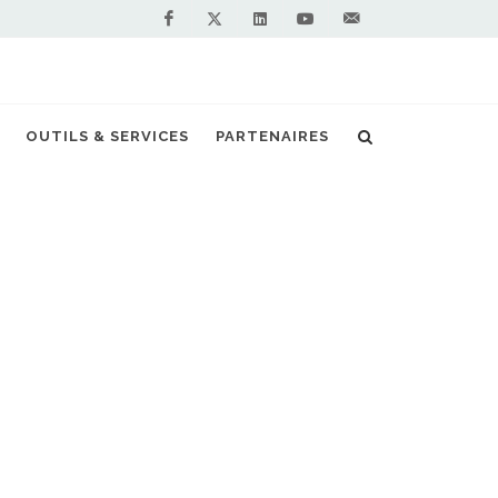
Facebook
Linkedin
Youtube
Contactez-
Twitter
nous !
s un réseau transfrontalier de stations GNV
OUTILS & SERVICES
PARTENAIRES
S PARTENAIRES PREMIUM