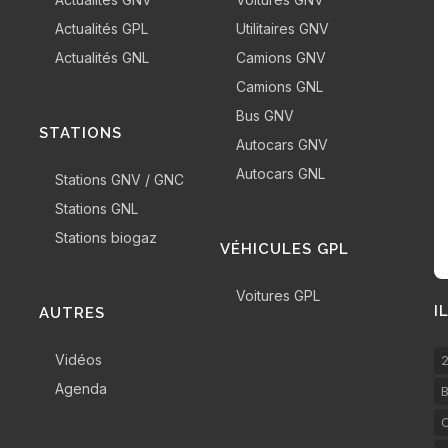
Actualités GPL
Utilitaires GNV
Actualités GNL
Camions GNV
Camions GNL
Bus GNV
STATIONS
Autocars GNV
Autocars GNL
Stations GNV / GNC
Stations GNL
Stations biogaz
VÉHICULES GPL
Voitures GPL
I
AUTRES
Vidéos
2
Agenda
B
C