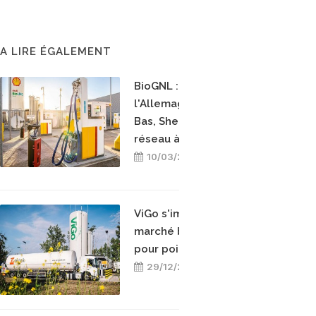
A LIRE ÉGALEMENT
BioGNL : après
l'Allemagne et les Pays-
Bas, Shell étend son
réseau à la Belgique
10/03/2026
ViGo s'impose sur le
marché belge du GNL
pour poids lourds
29/12/2025