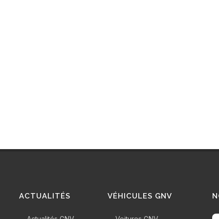
ACTUALITÉS
VÉHICULES GNV
N
Actualités GNV
Voitures GNV