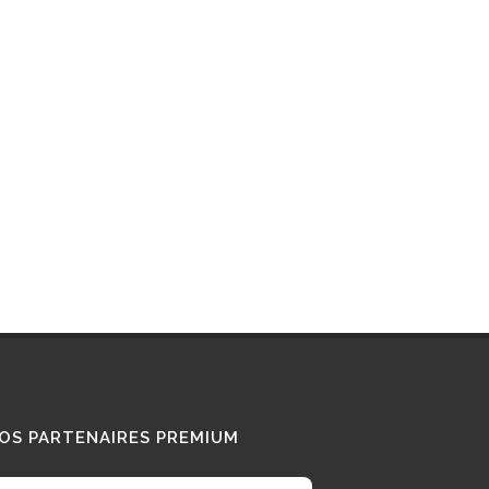
Interview : que pense ce «
Diesel Addict » des
camions au bioGNV ?
15/01/2026
Tous nos témoignages
OS PARTENAIRES PREMIUM