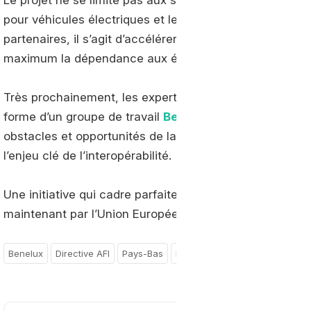
Le projet ne se limite pas aux seules stations GNV ma
pour véhicules électriques et les stations de ravitaille
partenaires, il s’agit d’accélérer la transition vers les 
maximum la dépendance aux énergies fossiles.
Très prochainement, les experts des trois pays organi
forme d’un groupe de travail
Benelux
« Transports Alter
obstacles et opportunités de la mise en œuvre de ce fut
l’enjeu clé de l’interopérabilité.
Une initiative qui cadre parfaitement avec les objectifs
maintenant par l’Union Européenne.
Benelux
Directive AFI
Pays-Bas
Belgique
Luxembourg