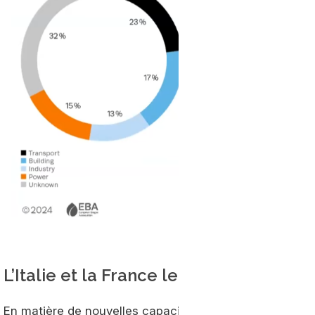
L’Italie et la France leaders du déplo
En matière de nouvelles capacités installées, l’Italie a