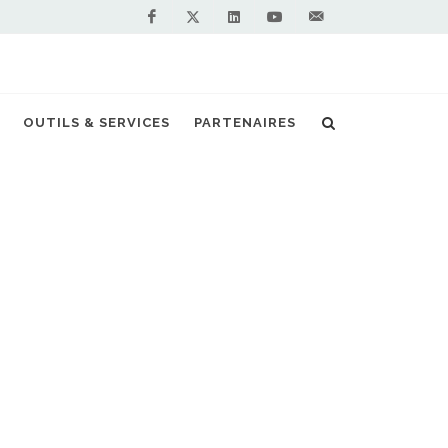
Facebook
Linkedin
Youtube
Contactez-
Twitter
nous !
pe : que retenir du rapport 2023 de l'EBA ?
OUTILS & SERVICES
PARTENAIRES
S PARTENAIRES PREMIUM