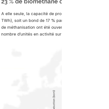
23 % de biométhane dédié au transpor
A elle seule, la capacité de production de biométhane a
TWh), soit un bond de 17 % par rapport à l’année précé
de méthanisation ont été ouvertes en Europe au cours d
nombre d’unités en activité sur le continent.