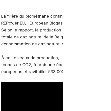
La filière du biométhane continue de se développer en 
REPower EU, l’European Biogas Association vient de publi
Selon le rapport, la production a atteint 234 TWh. Ce
totale de gaz naturel de la Belgique, du Danemark et de
consommation de gaz naturel de l’Union européenne (U
À ces niveaux de production, l’Europe pourrait éviter c
tonnes de CO2, fournir une énergie renouvelable suffisa
européens et ravitailler 533 000 camions fonctionnant 