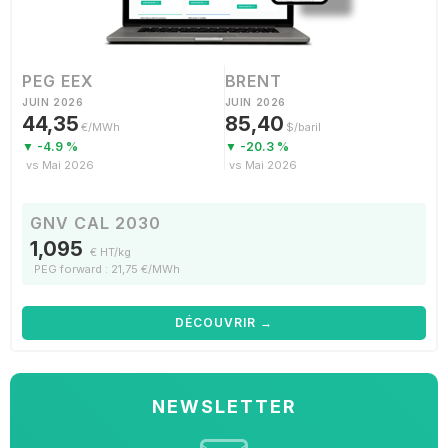
PEG EEX
BRENT
JUIN 2026
JUIN 2026
44,35
85,40
€/MWh
$/baril
▼ -4.9 %
▼ -20.3 %
vs Mai 2026
vs Mai 2026
GNV CAL 2030
1,095
€ HT/kg
PEG forward : 21,75 €/MWh
DÉCOUVRIR →
NEWSLETTER