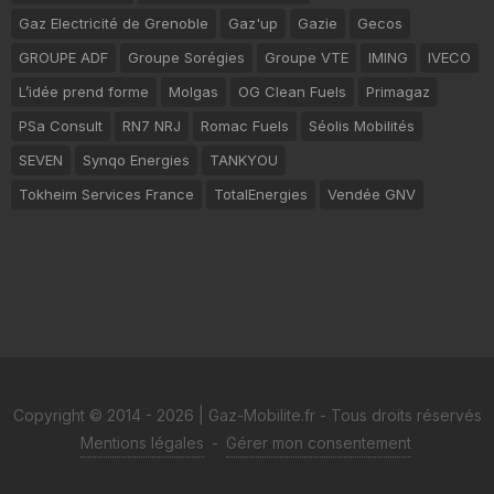
Gaz Electricité de Grenoble
Gaz'up
Gazie
Gecos
GROUPE ADF
Groupe Sorégies
Groupe VTE
IMING
IVECO
L’idée prend forme
Molgas
OG Clean Fuels
Primagaz
PSa Consult
RN7 NRJ
Romac Fuels
Séolis Mobilités
SEVEN
Synqo Energies
TANKYOU
Tokheim Services France
TotalEnergies
Vendée GNV
Copyright © 2014 - 2026 | Gaz-Mobilite.fr - Tous droits réservés
Mentions légales
-
Gérer mon consentement