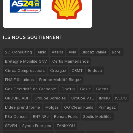
ILS NOUS SOUTIENNENT
2C-Consulting
Alkio
Altens
Avia
Biogaz Vallée
Borel
Bretagne Mobilité GNV
Certis Maintenance
Cirrus Compresseurs
Créagaz
CRMT
Endesa
ENGIE Solutions
France Mobilité Biogaz
Gaz Electricité de Grenoble
Gaz'up
Gazie
Gecos
GROUPE ADF
Groupe Sorégies
Groupe VTE
IMING
IVECO
L’idée prend forme
Molgas
OG Clean Fuels
Primagaz
PSa Consult
RN7 NRJ
Romac Fuels
Séolis Mobilités
SEVEN
Synqo Energies
TANKYOU