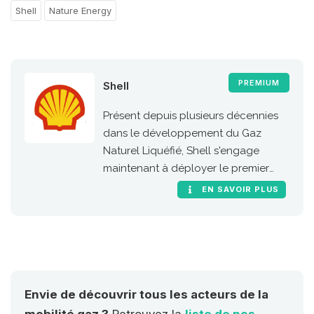
Shell
Nature Energy
PREMIUM
Shell
Présent depuis plusieurs décennies
dans le développement du Gaz
Naturel Liquéfié, Shell s'engage
maintenant à déployer le premier
réseau européen de stations GNV le
EN SAVOIR PLUS
long des grandes routes et
autoroutes de l'Union Européenne
(RTE-T, réseaux transeuropéens de
transport).
Envie de découvrir tous les acteurs de la