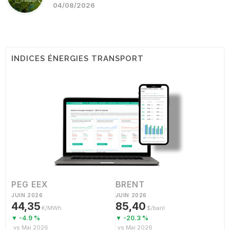
04/08/2026
INDICES ÉNERGIES TRANSPORT
PEG EEX
BRENT
JUIN 2026
JUIN 2026
44,35
85,40
€/MWh
$/baril
▼ -4.9 %
▼ -20.3 %
vs Mai 2026
vs Mai 2026