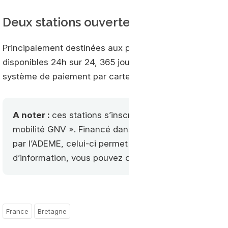
Deux stations ouvertes à tous
Principalement destinées aux poids lourds et aux flotte
disponibles 24h sur 24, 365 jours par an. Elles accueill
système de paiement par carte bancaire.
A noter :
ces stations s’inscrivent dans le cadre de l
mobilité GNV ». Financé dans le cadre du Programme 
par l’ADEME, celui-ci permet aux transporteurs de béné
d’information, vous pouvez contacter les équipes d
France
Bretagne