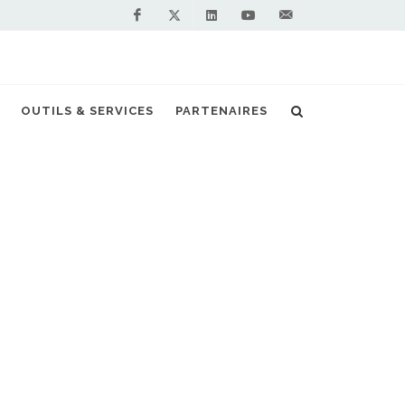
Facebook
Linkedin
Youtube
Contactez-
Twitter
nous !
eprend l'exploitation de deux stations GNV
OUTILS & SERVICES
PARTENAIRES
S PARTENAIRES PREMIUM