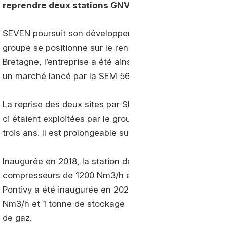
reprendre deux stations GNV de la SEM 56 Energies
SEVEN poursuit son développement. Outre les stations qu
groupe se positionne sur le renouvellement de certains
Bretagne, l’entreprise a été ainsi retenue pour reprendr
un marché lancé par la SEM 56 Energies, propriétaire de
La reprise des deux sites par SEVEN est effective depuis
ci étaient exploitées par le groupe Endesa. Le contrat
trois ans. Il est prolongeable sur deux fois un an.
Inaugurée en 2018, la station de Vannes compte 4 piste
compresseurs de 1200 Nm3/h et 1 tonne de stockage de 
Pontivy a été inaugurée en 2020. Elle intègre 3 pistes 
Nm3/h et 1 tonne de stockage
de gaz.