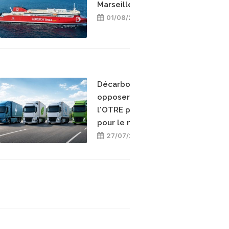
Marseille-Bastia
01/08/2026
Décarboner sans
opposer les énergies :
l'OTRE prend position
pour le mix-énergétique
27/07/2026