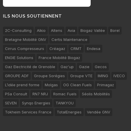
ILS NOUS SOUTIENNENT
2C-Consulting
Alkio
Altens
Avia
Biogaz Vallée
Borel
Bretagne Mobilité GNV
Certis Maintenance
Cirrus Compresseurs
Créagaz
CRMT
Endesa
ENGIE Solutions
France Mobilité Biogaz
Gaz Electricité de Grenoble
Gaz'up
Gazie
Gecos
GROUPE ADF
Groupe Sorégies
Groupe VTE
IMING
IVECO
L’idée prend forme
Molgas
OG Clean Fuels
Primagaz
PSa Consult
RN7 NRJ
Romac Fuels
Séolis Mobilités
SEVEN
Synqo Energies
TANKYOU
Tokheim Services France
TotalEnergies
Vendée GNV