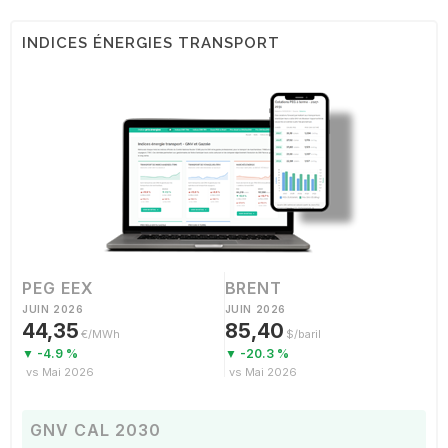
INDICES ÉNERGIES TRANSPORT
PEG EEX
BRENT
JUIN 2026
JUIN 2026
44,35
85,40
€/MWh
$/baril
▼ -4.9 %
▼ -20.3 %
vs Mai 2026
vs Mai 2026
GNV CAL 2030