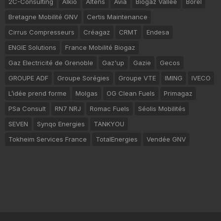
2C-Consulting
Alkio
Altens
Avia
Biogaz Vallée
Borel
Bretagne Mobilité GNV
Certis Maintenance
Cirrus Compresseurs
Créagaz
CRMT
Endesa
ENGIE Solutions
France Mobilité Biogaz
Gaz Electricité de Grenoble
Gaz'up
Gazie
Gecos
GROUPE ADF
Groupe Sorégies
Groupe VTE
IMING
IVECO
L’idée prend forme
Molgas
OG Clean Fuels
Primagaz
PSa Consult
RN7 NRJ
Romac Fuels
Séolis Mobilités
SEVEN
Synqo Energies
TANKYOU
Tokheim Services France
TotalEnergies
Vendée GNV