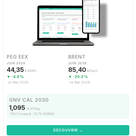
PEG EEX
BRENT
JUIN 2026
JUIN 2026
44,35
85,40
€/MWh
$/baril
▼ -4.9 %
▼ -20.3 %
vs Mai 2026
vs Mai 2026
GNV CAL 2030
1,095
€ HT/kg
PEG forward : 21,75 €/MWh
DÉCOUVRIR →