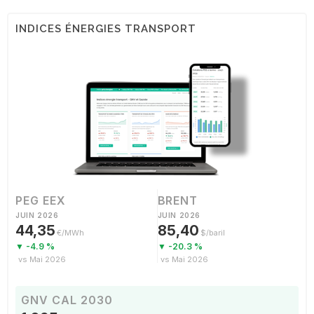
INDICES ÉNERGIES TRANSPORT
PEG EEX
BRENT
JUIN 2026
JUIN 2026
44,35
85,40
€/MWh
$/baril
▼ -4.9 %
▼ -20.3 %
vs Mai 2026
vs Mai 2026
GNV CAL 2030