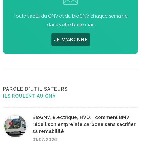
Toute l'actu du GNV et du bioGNV chaque semaine
dans votre boite mail
JE M'ABONNE
PAROLE D'UTILISATEURS
ILS ROULENT AU GNV
BioGNV, électrique, HVO... comment BMV
réduit son empreinte carbone sans sacrifier
sa rentabilité
01/07/2026