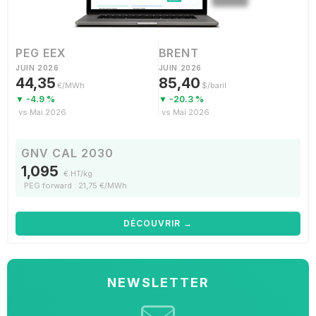
PEG EEX
BRENT
JUIN 2026
JUIN 2026
44,35
85,40
€/MWh
$/baril
▼ -4.9 %
▼ -20.3 %
vs Mai 2026
vs Mai 2026
GNV CAL 2030
1,095
€ HT/kg
PEG forward : 21,75 €/MWh
DÉCOUVRIR →
NEWSLETTER