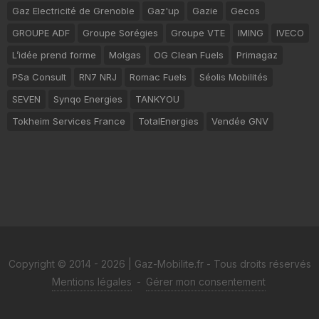
Gaz Electricité de Grenoble
Gaz'up
Gazie
Gecos
GROUPE ADF
Groupe Sorégies
Groupe VTE
IMING
IVECO
L’idée prend forme
Molgas
OG Clean Fuels
Primagaz
PSa Consult
RN7 NRJ
Romac Fuels
Séolis Mobilités
SEVEN
Synqo Energies
TANKYOU
Tokheim Services France
TotalEnergies
Vendée GNV
Copyright © 2014 - 2026 | Gaz-Mobilite.fr - Tous droits réservés
Mentions légales
-
Gérer mon consentement