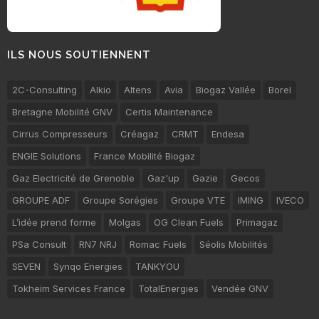
ILS NOUS SOUTIENNENT
2C-Consulting
Alkio
Altens
Avia
Biogaz Vallée
Borel
Bretagne Mobilité GNV
Certis Maintenance
Cirrus Compresseurs
Créagaz
CRMT
Endesa
ENGIE Solutions
France Mobilité Biogaz
Gaz Electricité de Grenoble
Gaz'up
Gazie
Gecos
GROUPE ADF
Groupe Sorégies
Groupe VTE
IMING
IVECO
L’idée prend forme
Molgas
OG Clean Fuels
Primagaz
PSa Consult
RN7 NRJ
Romac Fuels
Séolis Mobilités
SEVEN
Synqo Energies
TANKYOU
Tokheim Services France
TotalEnergies
Vendée GNV