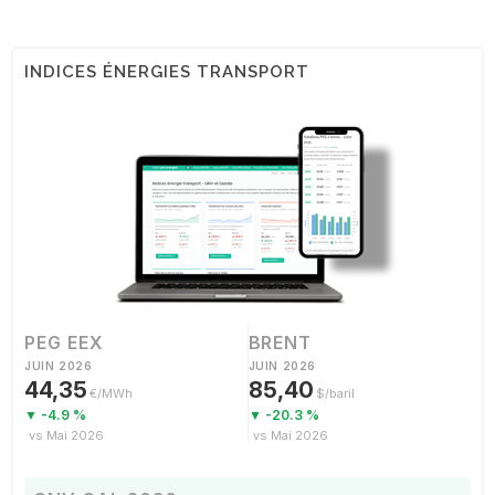
INDICES ÉNERGIES TRANSPORT
PEG EEX
BRENT
JUIN 2026
JUIN 2026
44,35
85,40
€/MWh
$/baril
▼ -4.9 %
▼ -20.3 %
vs Mai 2026
vs Mai 2026