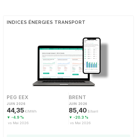
INDICES ÉNERGIES TRANSPORT
PEG EEX
BRENT
JUIN 2026
JUIN 2026
44,35
85,40
€/MWh
$/baril
▼ -4.9 %
▼ -20.3 %
vs Mai 2026
vs Mai 2026