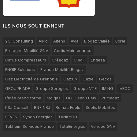
ILS NOUS SOUTIENNENT
2C-Consulting
Alkio
Altens
Avia
Biogaz Vallée
Borel
Bretagne Mobilité GNV
Certis Maintenance
Cirrus Compresseurs
Créagaz
CRMT
Endesa
ENGIE Solutions
France Mobilité Biogaz
Gaz Electricité de Grenoble
Gaz'up
Gazie
Gecos
GROUPE ADF
Groupe Sorégies
Groupe VTE
IMING
IVECO
L’idée prend forme
Molgas
OG Clean Fuels
Primagaz
PSa Consult
RN7 NRJ
Romac Fuels
Séolis Mobilités
SEVEN
Synqo Energies
TANKYOU
Tokheim Services France
TotalEnergies
Vendée GNV