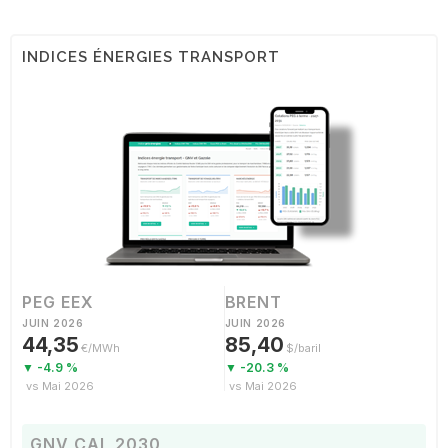
INDICES ÉNERGIES TRANSPORT
PEG EEX
BRENT
JUIN 2026
JUIN 2026
44,35
85,40
€/MWh
$/baril
▼ -4.9 %
▼ -20.3 %
vs Mai 2026
vs Mai 2026
GNV CAL 2030