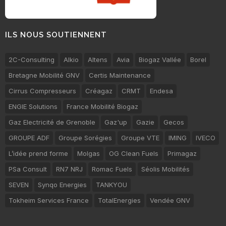
ILS NOUS SOUTIENNENT
2C-Consulting
Alkio
Altens
Avia
Biogaz Vallée
Borel
Bretagne Mobilité GNV
Certis Maintenance
Cirrus Compresseurs
Créagaz
CRMT
Endesa
ENGIE Solutions
France Mobilité Biogaz
Gaz Electricité de Grenoble
Gaz'up
Gazie
Gecos
GROUPE ADF
Groupe Sorégies
Groupe VTE
IMING
IVECO
L’idée prend forme
Molgas
OG Clean Fuels
Primagaz
PSa Consult
RN7 NRJ
Romac Fuels
Séolis Mobilités
SEVEN
Synqo Energies
TANKYOU
Tokheim Services France
TotalEnergies
Vendée GNV