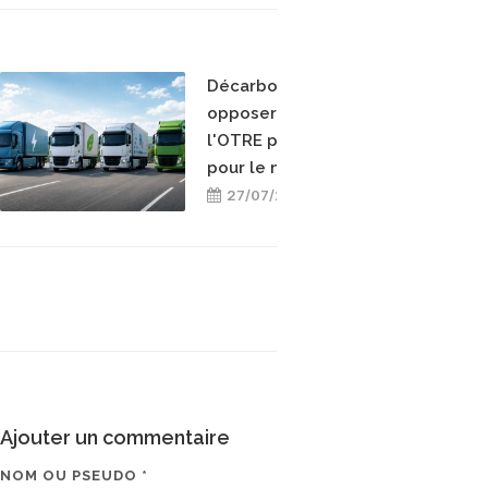
Décarboner sans
opposer les énergies :
l'OTRE prend position
pour le mix-énergétique
27/07/2026
Ajouter un commentaire
NOM OU PSEUDO *
EMAIL * (NE SERA PAS V