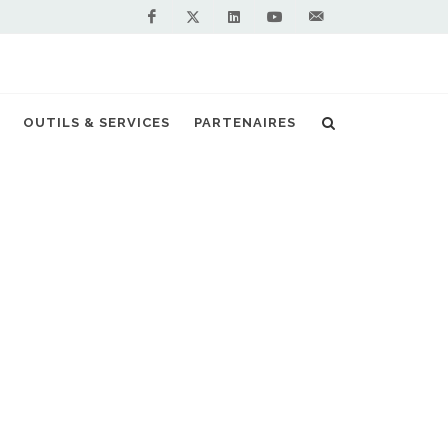
Facebook
Linkedin
Youtube
Contactez-
Twitter
nous !
d'offres pour référencer des autocars GNV
OUTILS & SERVICES
PARTENAIRES
S PARTENAIRES PREMIUM