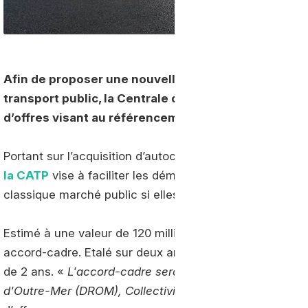
Afin de proposer une nouvelle alternative au diesel 
transport public, la Centrale d’Achat du Transport Pu
d’offres visant au référencement d’une offre GNV s
Portant sur l’acquisition d’autocars GNV d’une longueur
la CATP
vise à faciliter les démarches d’acquisition des
classique marché public si elles passent par la platefo
Estimé à une valeur de 120 millions d’euros hors taxes
accord-cadre. Etalé sur deux ans, celui-ci pourra être 
de 2 ans. «
L'accord-cadre sera exécuté en France mét
d'Outre-Mer (DROM), Collectivités d'Outre-Mer (COM) 