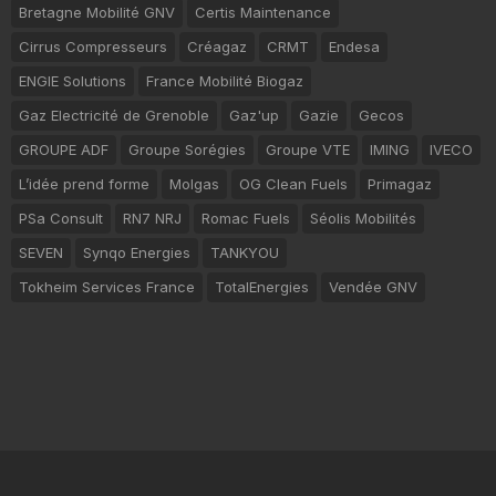
Bretagne Mobilité GNV
Certis Maintenance
Cirrus Compresseurs
Créagaz
CRMT
Endesa
ENGIE Solutions
France Mobilité Biogaz
Gaz Electricité de Grenoble
Gaz'up
Gazie
Gecos
GROUPE ADF
Groupe Sorégies
Groupe VTE
IMING
IVECO
L’idée prend forme
Molgas
OG Clean Fuels
Primagaz
PSa Consult
RN7 NRJ
Romac Fuels
Séolis Mobilités
SEVEN
Synqo Energies
TANKYOU
Tokheim Services France
TotalEnergies
Vendée GNV