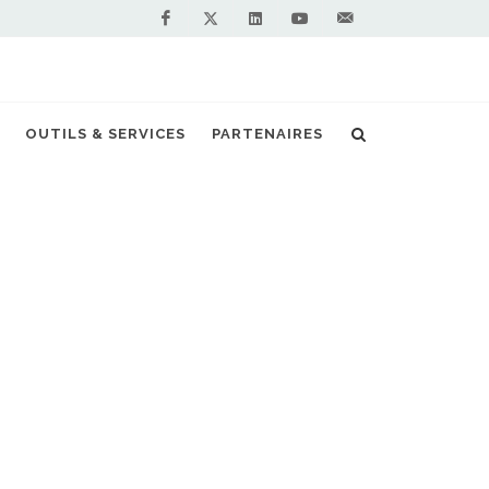
Facebook
Linkedin
Youtube
Contactez-
Twitter
nous !
 station Plug & Play proposée en location
OUTILS & SERVICES
PARTENAIRES
S PARTENAIRES PREMIUM