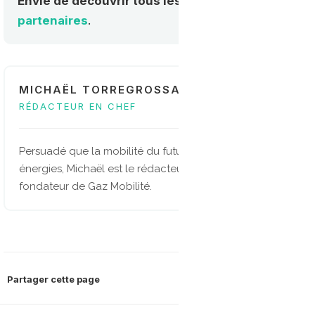
Envie de découvrir tous les acteurs de la mobilité
partenaires
.
MICHAËL TORREGROSSA
RÉDACTEUR EN CHEF
Persuadé que la mobilité du future sera multi-
énergies, Michaël est le rédacteur en chef et
fondateur de Gaz Mobilité.
Partager cette page