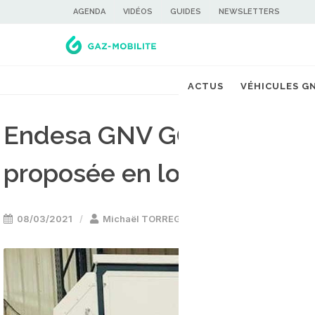
AGENDA
VIDÉOS
GUIDES
NEWSLETTERS
ACTUS
VÉHICULES G
Endesa GNV GO : une stati
proposée en location
08/03/2021
Michaël TORREGROSSA
Stations GNV