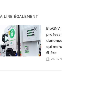
A LIRE ÉGALEMENT
BioGNV : les
professionnels
dénoncent une réforme
qui menace toute la
filière
21/07/2026