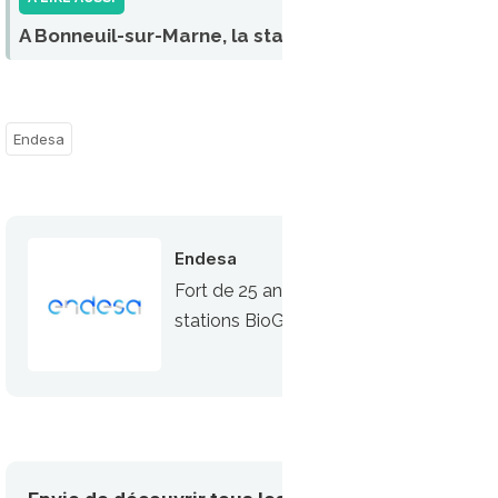
A Bonneuil-sur-Marne, la station GNV du SIGEIF mo
Endesa
Endesa
Fort de 25 ans d’expérience sur le marc
stations BioGNV privées ou publiques e