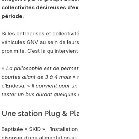
collectivités désireuses d’expérimenter une petite
période.
Si les entreprises et collectivités sont de plus en plus
véhicules GNV au sein de leurs flottes, encore faut-il d
proximité. C’est là qu’intervient la solution « GNV GO 
«
La philosophie est de permettre aux clients de tester
courtes allant de 3 à 4 mois
» résume Marc Courbet, r
d’Endesa. «
Il convient pour un à deux véhicules. Par 
tester un bus durant quelques semaines
» poursuit-il.
Une station Plug & Play
Baptisée « SKID », l’installation est montée sur palette 
disposer d’une alimentation au gaz pour raccorder le ma