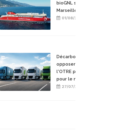
bioGNL sur la ligne
Marseille-Bastia
01/08/2026
Décarboner sans
opposer les énergies :
l'OTRE prend position
pour le mix-énergétique
27/07/2026