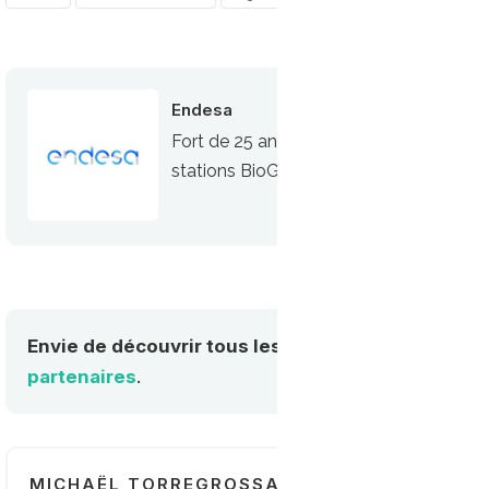
Endesa
Fort de 25 ans d’expérience sur le marc
stations BioGNV privées ou publiques e
Envie de découvrir tous les acteurs de la mobilité
partenaires
.
MICHAËL TORREGROSSA