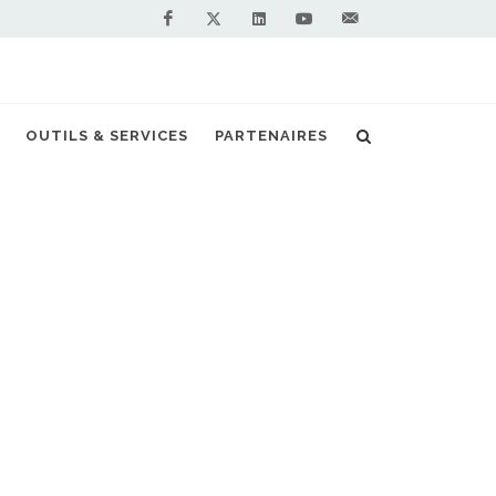
Facebook
Linkedin
Youtube
Contactez-
Twitter
nous !
une nouvelle station GNV dans les Landes
OUTILS & SERVICES
PARTENAIRES
S PARTENAIRES PREMIUM