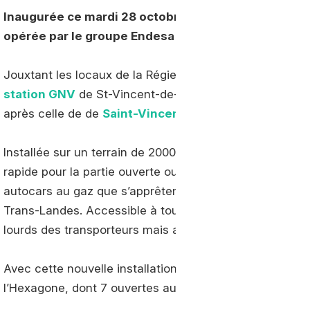
Inaugurée ce mardi 28 octobre, la station de
Saint-
opérée par le groupe Endesa dans le département 
Jouxtant les locaux de la Régie des Transports Landais
station GNV
de St-Vincent-de-Paul est la seconde opér
après celle de de
Saint-Vincent-de-Tyrosse
, inaugur
Installée sur un terrain de 2000 m², la station dispose 
rapide pour la partie ouverte ou public et de 12 pistes à
autocars au gaz que s’apprêtent à mettre en service la
Trans-Landes. Accessible à tous et ouverte 24h/24, la s
lourds des transporteurs mais aussi les véhicules léger
Avec cette nouvelle installation, Endesa compte désorm
l’Hexagone, dont 7 ouvertes au public.