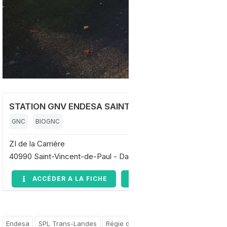
STATION GNV ENDESA SAINT-VINCENT-DE-PAUL - 
GNC
BIOGNC
ZI de la Carrière
40990 Saint-Vincent-de-Paul - Dax
ACCÉDER A LA FICHE
DEMANDE D'INFORMAT
Endesa
SPL Trans-Landes
Régie des Transports Landais
Fran