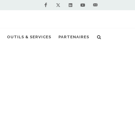
Facebook
Linkedin
Youtube
Contactez-
Twitter
nous !
 Espagne, Naturgy accélère sur le bio-GNL
OUTILS & SERVICES
PARTENAIRES
S PARTENAIRES PREMIUM