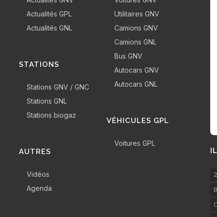
Actualités GPL
Utilitaires GNV
Actualités GNL
Camions GNV
Camions GNL
Bus GNV
STATIONS
Autocars GNV
Autocars GNL
Stations GNV / GNC
Stations GNL
Stations biogaz
VÉHICULES GPL
Voitures GPL
I
AUTRES
Vidéos
2
Agenda
B
C