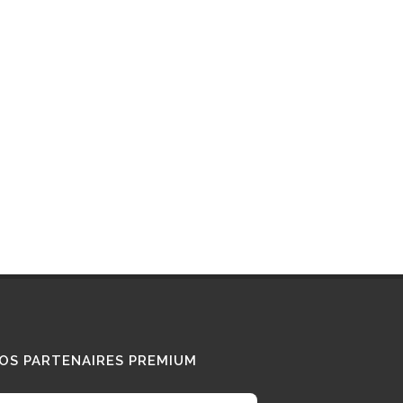
Interview : que pense ce «
Diesel Addict » des
camions au bioGNV ?
15/01/2026
Tous nos témoignages
OS PARTENAIRES PREMIUM