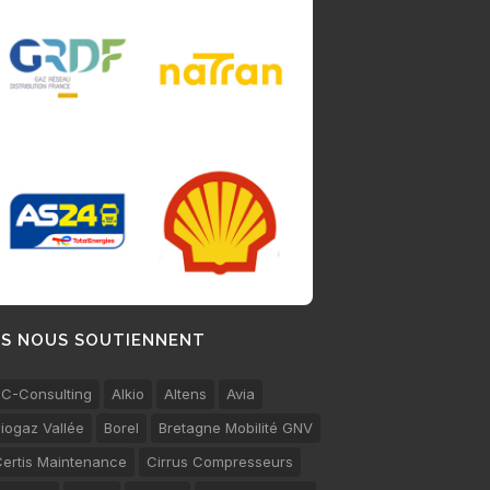
LS NOUS SOUTIENNENT
C-Consulting
Alkio
Altens
Avia
iogaz Vallée
Borel
Bretagne Mobilité GNV
ertis Maintenance
Cirrus Compresseurs