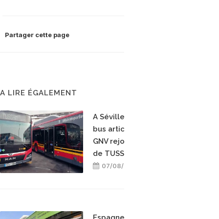
Partager cette page
A LIRE ÉGALEMENT
A Séville, dix nouveaux
bus articulés hybrides
GNV rejoignent la flotte
de TUSSAM
07/08/2026
Espagne : Cordoue