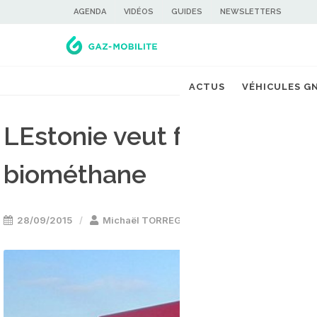
AGENDA
VIDÉOS
GUIDES
NEWSLETTERS
ACTUS
VÉHICULES G
LEstonie veut faire rouler
biométhane
28/09/2015
Michaël TORREGROSSA
Bus GNV