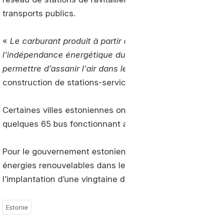
transports publics.
«
Le carburant produit à partir de matières premières lo
l'indépendance énergétique du pays et l'utilisation du
permettre d’assanir l'air dans les villes »
, a précisé le M
construction de stations-service et la transition des li
Certaines villes estoniennes ont déjà entamé cette tran
quelques 65 bus fonctionnant au
biogaz
circuleront en
Pour le gouvernement estonien, cette annonce sur le bio
énergies renouvelables dans les transports de 10 % d’ic
l’implantation d’une vingtaine de stations de ravitaille
Estonie