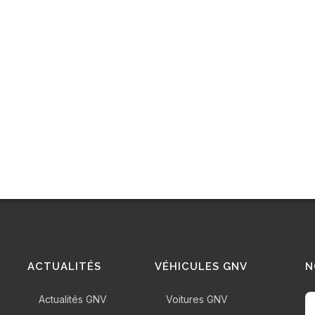
ACTUALITÉS
VÉHICULES GNV
N
Actualités GNV
Voitures GNV