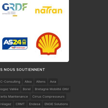
LS NOUS SOUTIENNENT
C-Consulting
Alkio
Altens
Avia
iogaz Vallée
Borel
Bretagne Mobilité GNV
ertis Maintenance
Cirrus Compresseurs
Créagaz
CRMT
Endesa
ENGIE Solutions