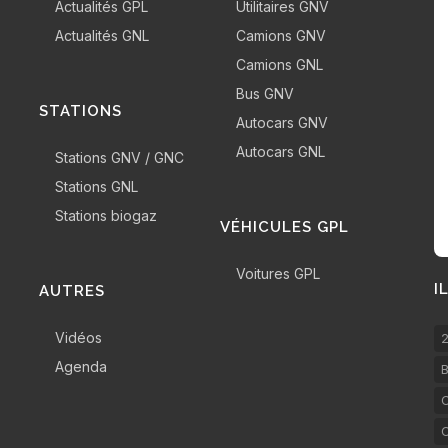
Actualités GPL
Utilitaires GNV
Actualités GNL
Camions GNV
Camions GNL
Bus GNV
STATIONS
Autocars GNV
Autocars GNL
Stations GNV / GNC
Stations GNL
Stations biogaz
VÉHICULES GPL
Voitures GPL
I
AUTRES
Vidéos
2
Agenda
B
C