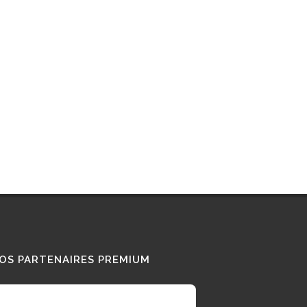
Interview : que pense ce «
Diesel Addict » des
camions au bioGNV ?
15/01/2026
Tous nos témoignages
OS PARTENAIRES PREMIUM