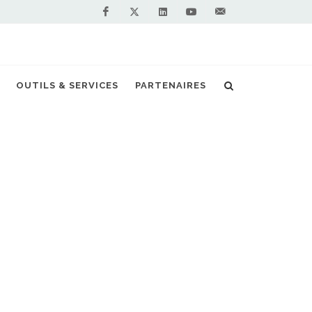
Facebook
Linkedin
Youtube
Contactez-
Twitter
nous !
ie veut faire rouler ses bus au biométhane
OUTILS & SERVICES
PARTENAIRES
S PARTENAIRES PREMIUM