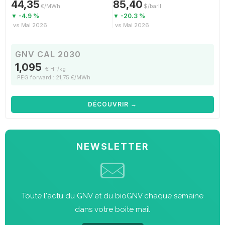
44,35
85,40
€/MWh
$/baril
▼ -4.9 %
▼ -20.3 %
vs Mai 2026
vs Mai 2026
GNV CAL 2030
1,095
€ HT/kg
PEG forward : 21,75 €/MWh
DÉCOUVRIR →
NEWSLETTER
Toute l'actu du GNV et du bioGNV chaque semaine
dans votre boite mail