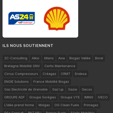
ILS NOUS SOUTIENNENT
2C-Consulting
Alkio
Altens
Avia
Biogaz Vallée
Borel
Bretagne Mobilité GNV
Certis Maintenance
Cirrus Compresseurs
Créagaz
CRMT
Endesa
ENGIE Solutions
France Mobilité Biogaz
Gaz Electricité de Grenoble
Gaz'up
Gazie
Gecos
GROUPE ADF
Groupe Sorégies
Groupe VTE
IMING
IVECO
L’idée prend forme
Molgas
OG Clean Fuels
Primagaz
PSa Consult
RN7 NRJ
Romac Fuels
Séolis Mobilités