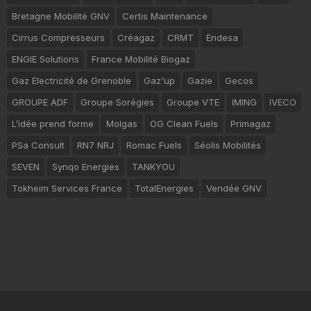
Bretagne Mobilité GNV
Certis Maintenance
Cirrus Compresseurs
Créagaz
CRMT
Endesa
ENGIE Solutions
France Mobilité Biogaz
Gaz Electricité de Grenoble
Gaz'up
Gazie
Gecos
GROUPE ADF
Groupe Sorégies
Groupe VTE
IMING
IVECO
L’idée prend forme
Molgas
OG Clean Fuels
Primagaz
PSa Consult
RN7 NRJ
Romac Fuels
Séolis Mobilités
SEVEN
Synqo Energies
TANKYOU
Tokheim Services France
TotalEnergies
Vendée GNV