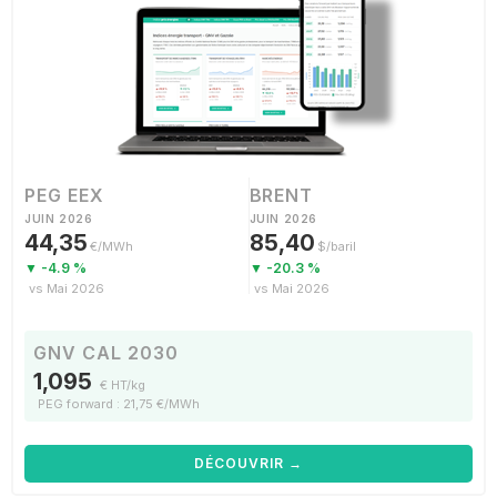
PEG EEX
BRENT
JUIN 2026
JUIN 2026
44,35
85,40
€/MWh
$/baril
▼ -4.9 %
▼ -20.3 %
vs Mai 2026
vs Mai 2026
GNV CAL 2030
1,095
€ HT/kg
PEG forward : 21,75 €/MWh
DÉCOUVRIR →