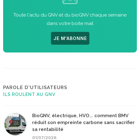
Toute l'actu du GNV et du bioGNV chaque semaine
dans votre boite mail
JE M'ABONNE
PAROLE D'UTILISATEURS
ILS ROULENT AU GNV
BioGNV, électrique, HVO... comment BMV
réduit son empreinte carbone sans sacrifier
sa rentabilité
01/07/2026