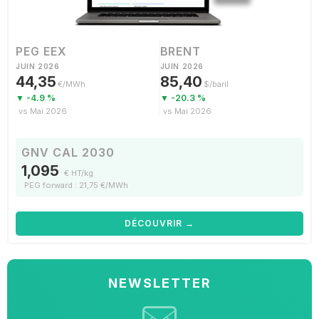
PEG EEX
BRENT
JUIN 2026
JUIN 2026
44,35
85,40
€/MWh
$/baril
▼ -4.9 %
▼ -20.3 %
vs Mai 2026
vs Mai 2026
GNV CAL 2030
1,095
€ HT/kg
PEG forward : 21,75 €/MWh
DÉCOUVRIR →
NEWSLETTER