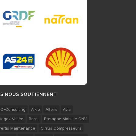
LS NOUS SOUTIENNENT
C-Consulting
Alkio
Altens
Avia
iogaz Vallée
Borel
Bretagne Mobilité GNV
ertis Maintenance
Cirrus Compresseurs