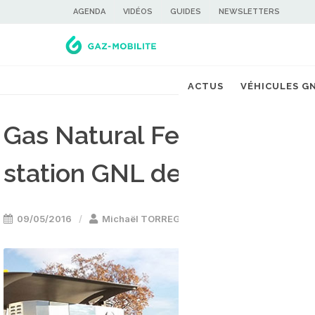
AGENDA
VIDÉOS
GUIDES
NEWSLETTERS
ACTUS
VÉHICULES G
Gas Natural Fenosa va ouv
station GNL de Barcelone
09/05/2016
Michaël TORREGROSSA
Stations GNL