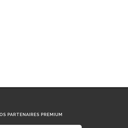
Interview : que pense ce «
Diesel Addict » des
camions au bioGNV ?
15/01/2026
Tous nos témoignages
OS PARTENAIRES PREMIUM