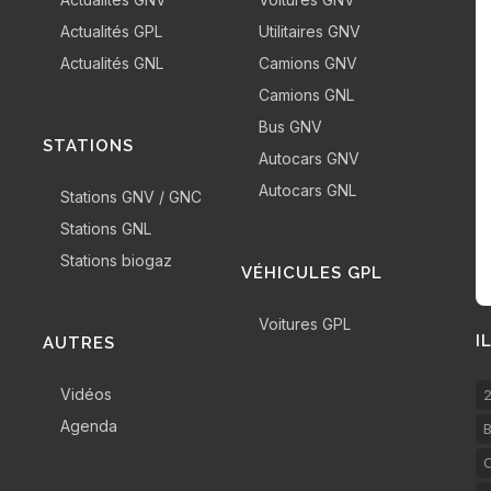
Actualités GPL
Utilitaires GNV
Actualités GNL
Camions GNV
Camions GNL
Bus GNV
STATIONS
Autocars GNV
Autocars GNL
Stations GNV / GNC
Stations GNL
Stations biogaz
VÉHICULES GPL
Voitures GPL
I
AUTRES
Vidéos
2
Agenda
B
C