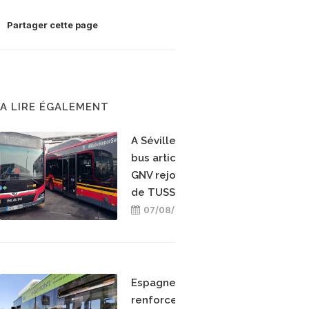
Partager cette page
A LIRE ÉGALEMENT
A Séville, dix nouveaux
bus articulés hybrides
GNV rejoignent la flotte
de TUSSAM
07/08/2026
Espagne : Cordoue
renforce sa flotte de bus