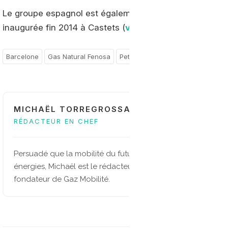
Le groupe espagnol est également présent sur le marc
inaugurée fin 2014 à Castets (
voir notre sujet
).
Barcelone
Gas Natural Fenosa
Petronieves
Espagne
MICHAËL TORREGROSSA
RÉDACTEUR EN CHEF
Persuadé que la mobilité du future sera multi-
énergies, Michaël est le rédacteur en chef et
fondateur de Gaz Mobilité.