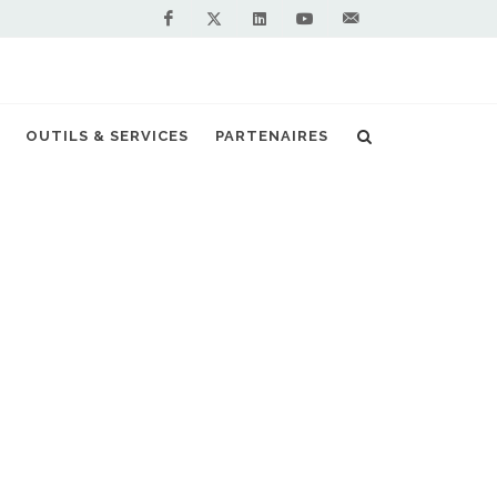
Facebook
Linkedin
Youtube
Contactez-
Twitter
nous !
uvrir la première station GNL de Barcelone
OUTILS & SERVICES
PARTENAIRES
S PARTENAIRES PREMIUM