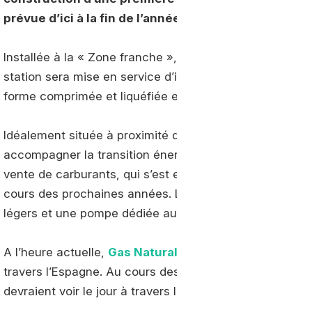
prévue d’ici à la fin de l’année.
Installée à la « Zone franche », une zone d'activité ad
station sera mise en service d’ici à la fin de l’année. 
forme comprimée et liquéfiée et vise notamment à accue
Idéalement située à proximité du port de Barcelone, ce
accompagner la transition énergétique de la flotte de Pe
vente de carburants, qui s’est engagé à convertir 25 d
cours des prochaines années. La station proposera un
légers et une pompe dédiée aux camions GNL.
A l’heure actuelle,
Gas Natural Fenosa
opère 25 des 42
travers l’Espagne. Au cours des prochains mois, plus d’
devraient voir le jour à travers le pays, dont 4 lancée p