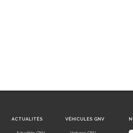
ACTUALITÉS
VÉHICULES GNV
N
Actualités GNV
Voitures GNV