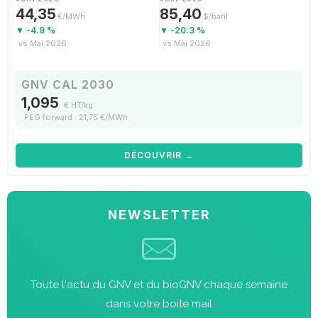
44,35
85,40
€/MWh
$/baril
▼ -4.9 %
▼ -20.3 %
vs Mai 2026
vs Mai 2026
GNV CAL 2030
1,095
€ HT/kg
PEG forward : 21,75 €/MWh
DÉCOUVRIR →
NEWSLETTER
Toute l'actu du GNV et du bioGNV chaque semaine
dans votre boite mail